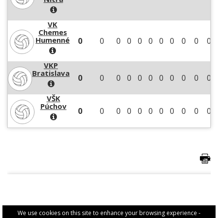
VK
Chemes
Humenné
0
0
0
0
0
0
0
0
0
0
0
VKP
Bratislava
0
0
0
0
0
0
0
0
0
0
0
VŠK
Púchov
0
0
0
0
0
0
0
0
0
0
0
We use cookies on this site to enhance your browsing experience -