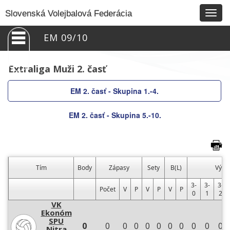
Togg
Slovenská Volejbalová Federácia
navig
EM 09/10
Extraliga Muži 2. časť
EM 2. časť - Skupina 1.-4.
EM 2. časť - Skupina 5.-10.
Tím
Body
Zápasy
Sety
B(L)
Výsl
3-
3-
3-
Počet
V
P
V
P
V
P
0
1
2
VK
Ekonóm
SPU
0
0
0
0
0
0
0
0
0
0
0
Nitra