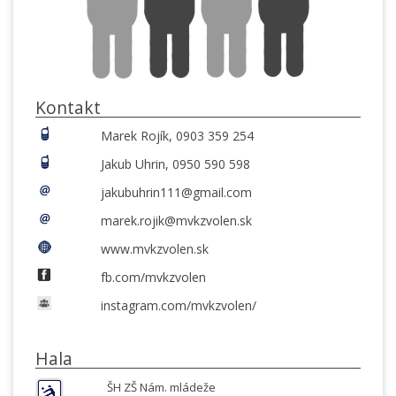
Kontakt
Marek Rojík, 0903 359 254
Jakub Uhrin, 0950 590 598
jakubuhrin111@gmail.com
marek.rojik@mvkzvolen.sk
www.mvkzvolen.sk
fb.com/mvkzvolen
instagram.com/mvkzvolen/
Hala
ŠH ZŠ Nám. mládeže