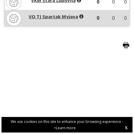
VKM Stará Ľubovňa
0
0
0
VO TJ Spartak Myjava
0
0
0
We use cookies on this site to enhance your browsing experience -
>Learn more
X
PRIVACY POLICY