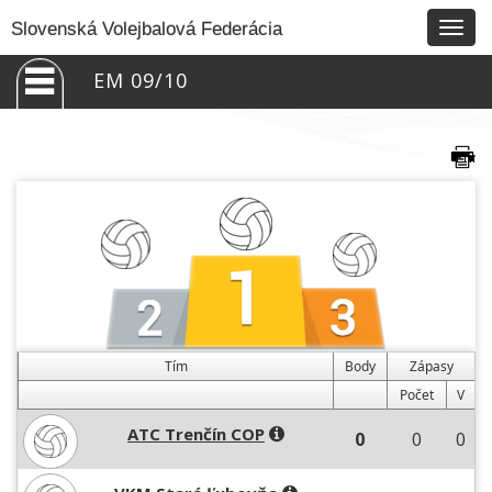
Togg
Slovenská Volejbalová Federácia
navig
EM 09/10
Tím
Body
Zápasy
Počet
V
ATC Trenčín COP
0
0
0