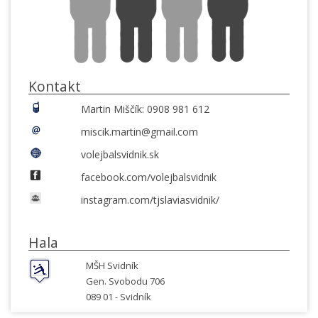
Kontakt
Martin Miščík: 0908 981 612
miscik.martin@gmail.com
volejbalsvidnik.sk
facebook.com/volejbalsvidnik
instagram.com/tjslaviasvidnik/
Hala
MŠH Svidník
Gen. Svobodu 706
089 01 -
Svidník