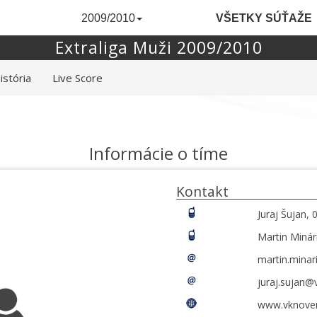
2009/2010
VŠETKY SÚŤAŽE
Extraliga Muži 2009/2010
istória
Live Score
Informácie o tíme
Kontakt
Juraj Šujan,
Martin Minár
martin.mina
juraj.sujan
www.vknove