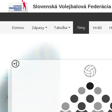
Slovenská Volejbalová Federácia
Domov
Zápasy
Tabuľka
Tímy
Hráči
H