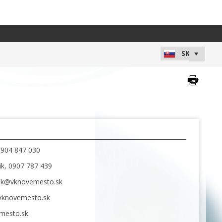
 0904 847 030
ik, 0907 787 439
rik@vknovemesto.sk
@vknovemesto.sk
mesto.sk