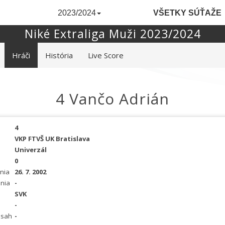
2023/2024
VŠETKY SÚŤAŽE
Niké Extraliga Muži 2023/2024
Hráči
História
Live Score
4 Vančo Adrián
4
VKP FTVŠ UK Bratislava
Univerzál
0
nia
26. 7. 2002
nia
-
SVK
-
osah
-