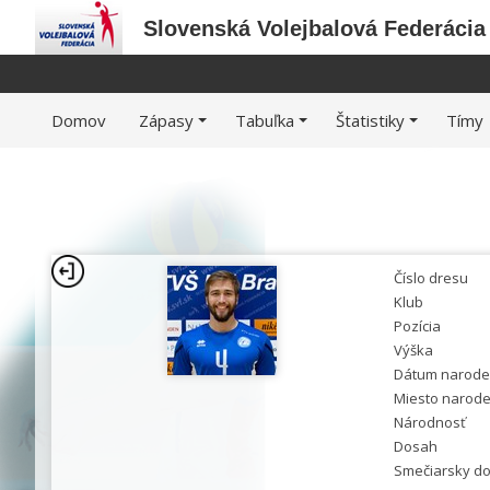
Slovenská Volejbalová Federácia
Domov
Zápasy
Tabuľka
Štatistiky
Tímy
Číslo dresu
Klub
Pozícia
Výška
Dátum narode
Miesto narode
Národnosť
Dosah
Smečiarsky d