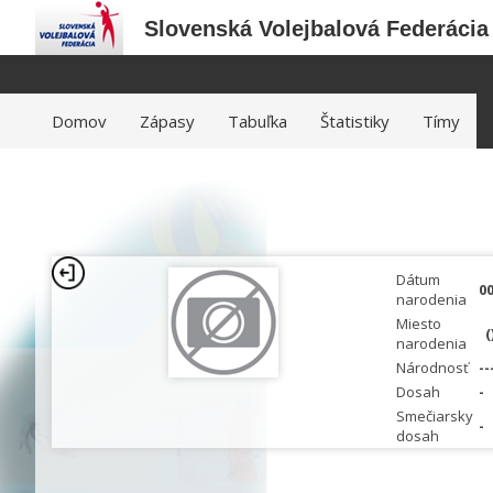
Slovenská Volejbalová Federácia
Domov
Zápasy
Tabuľka
Štatistiky
Tímy
Dátum
00
narodenia
Miesto
(
narodenia
Národnosť
--
Dosah
-
Smečiarsky
-
dosah