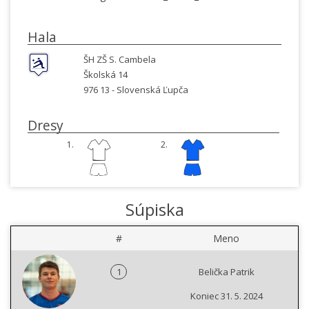
Hala
ŠH ZŠ S. Cambela
Školská 14
976 13 -
Slovenská Ľupča
Dresy
1.
2.
Súpiska
#
Meno
1
Belička Patrik
Koniec 31. 5. 2024