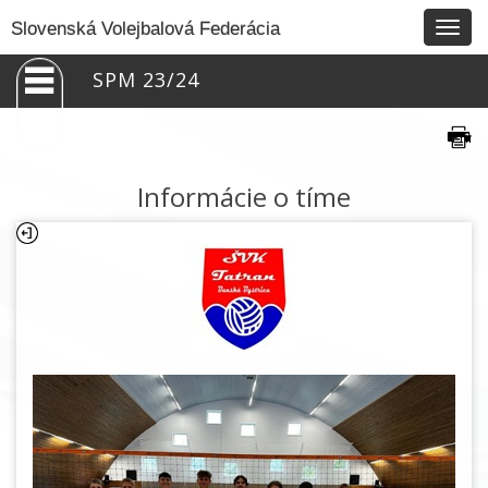
Togg
Slovenská Volejbalová Federácia
navig
SPM 23/24
Informácie o tíme