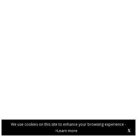
We use cookies on this site to enhance your browsing experience -
>Learn more
X
PRIVACY POLICY