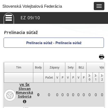
Togg
Slovenská Volejbalová Federácia
navig
EZ 09/10
Prelínacia súťaž
Prelínacia súťaž - Prelínacia súťaž
Tím
Body
Zápasy
Sety
B(L)
Výsle
3-
3-
3-
Počet
V
P
V
P
V
P
0
1
2
VK ŠK
Slovan
Rimavská
0
0
0
0
0
0
0
0
0
0
0
Sobota