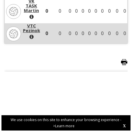
VK
TASK
Martin
0
0
0
0
0
0
0
0
0
0
0
VTC
Pezinok
0
0
0
0
0
0
0
0
0
0
0
We use cookies on this site to enhance your browsing experience -
>Learn more
X
PRIVACY POLICY