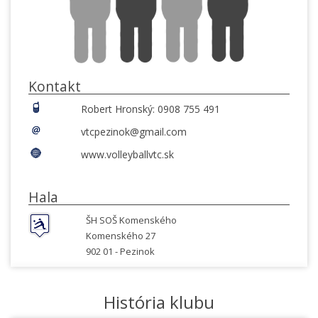
Kontakt
Robert Hronský: 0908 755 491
vtcpezinok@gmail.com
www.volleyballvtc.sk
Hala
ŠH SOŠ Komenského
Komenského 27
902 01 -
Pezinok
História klubu