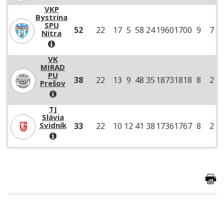
VKP
Bystrina
SPU
52
22
17
5
58
24
1960
1700
9
7
Nitra
VK
MIRAD
PU
38
22
13
9
48
35
1873
1818
8
2
Prešov
TJ
Slávia
Svidník
33
22
10
12
41
38
1736
1767
8
2