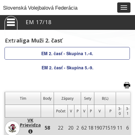
Togg
Slovenská Volejbalová Federácia
navig
EM 17/18
Extraliga Muži 2. časť
EM 2. časť - Skupina 1.-4.
EM 2. časť - Skupina 5.-9.
Tím
Body
Zápasy
Sety
B(L)
V
3-
3-
Počet
V
P
V
P
V
P
0
1
VK
Prievidza
58
22
20
2
62
18
1907
1519
11
6