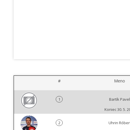
#
Meno
1
Bartík Pavel
Koniec 30. 5. 2
2
Uhrin Róber