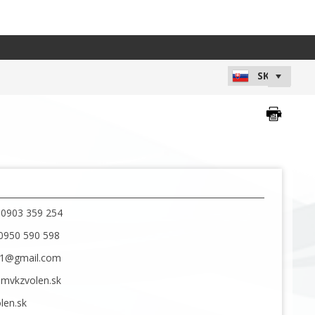
 0903 359 254
 0950 590 598
11@gmail.com
@mvkzvolen.sk
en.sk