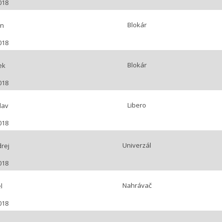
018
Blokár
on
018
Blokár
ek
018
Libero
lav
018
Univerzál
rej
018
Nahrávač
l
018