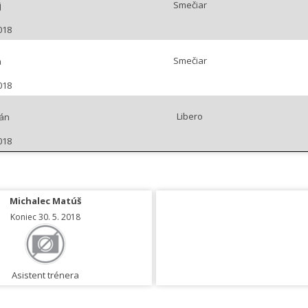
Smečiar
j
018
Smečiar
n
018
Libero
Ján
018
Michalec Matúš
Koniec 30. 5. 2018
Asistent trénera