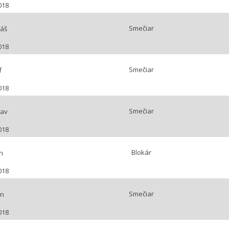
018
Smečiar
áš
018
Smečiar
f
018
Smečiar
lav
018
Blokár
n
018
Smečiar
an
018