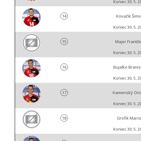
Koniec 30. 5. 2
14
Kovačik Šim
Koniec 30. 5. 2
15
Majer Františ
Koniec 30. 5. 2
16
Bujalko Branis
Koniec 30. 5. 2
17
Kamenský Ond
Koniec 30. 5. 2
18
Grofik Marce
Koniec 30. 5. 2