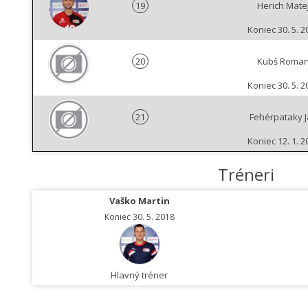
19
Herich Mate
Koniec 30. 5. 2
20
Kubš Roma
Koniec 30. 5. 2
21
Fehérpataky 
Koniec 12. 1. 2
Tréneri
Vaško Martin
Koniec 30. 5. 2018
Hlavný tréner