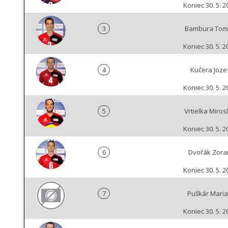
Koniec 30. 5. 2
3
Bambura Tom
Koniec 30. 5. 2
4
Kučera Joze
Koniec 30. 5. 2
5
Vrtielka Miros
Koniec 30. 5. 2
6
Dvořák Zora
Koniec 30. 5. 2
7
Puškár Mari
Koniec 30. 5. 2