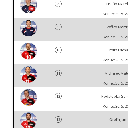
8
Hraňo Mare
Koniec 30. 5. 2
9
Vaško Marti
Koniec 30. 5. 2
10
Orolín Micha
Koniec 30. 5. 2
11
Michalec Mat
Koniec 30. 5. 2
12
Podstupka Sam
Koniec 30. 5. 2
13
Orolín Ján