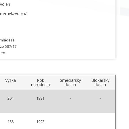
volen
om/mvkzvolen/
 mládeže
že 587/17
len
Výška
Rok
Smečiarsky
Blokársky
narodenia
dosah
dosah
204
1981
-
-
188
1992
-
-