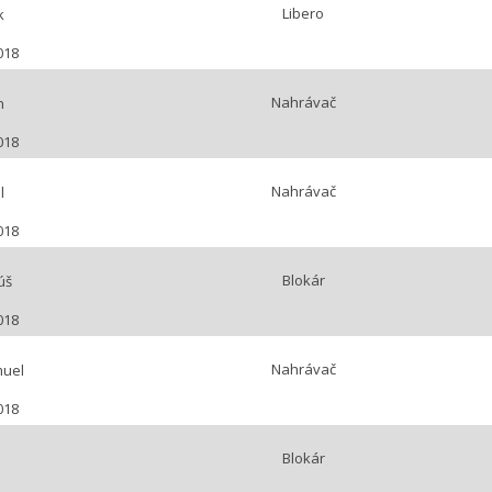
Libero
k
018
Nahrávač
n
018
Nahrávač
l
018
Blokár
úš
018
Nahrávač
uel
018
Blokár