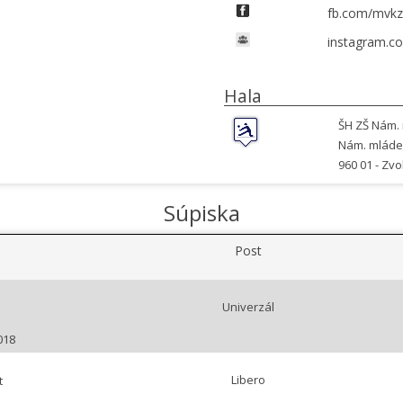
fb.com/mvkz
instagram.c
Hala
ŠH ZŠ Nám.
Nám. mláde
960 01 -
Zvo
Súpiska
Post
Univerzál
018
Libero
t