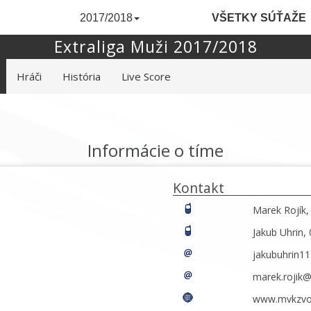
2017/2018
VŠETKY SÚŤAŽE
Extraliga Muži 2017/2018
Hráči
História
Live Score
Informácie o tíme
Kontakt
Marek Rojík,
Jakub Uhrin,
jakubuhrin1
marek.rojik
www.mvkzvol