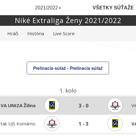
2021/2022
VŠETKY SÚŤAŽE
Niké Extraliga Ženy 2021/2022
Hráči
História
Live Score
Prelínacia súťaž - Prelínacia súťaž
1. kolo
VA UNIZA Žilina
3
-
0
V
rtak UJS Komárno
1
-
3
V