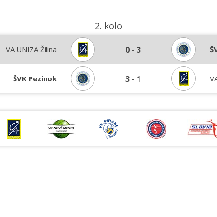
2. kolo
VA UNIZA Žilina
0
-
3
Š
ŠVK Pezinok
3
-
1
VA