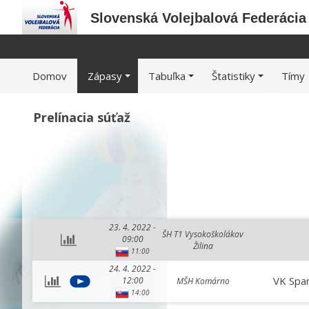
Slovenská Volejbalová Federácia
Domov
Zápasy
Tabuľka
Štatistiky
Tímy
Prelínacia súťaž
23. 4. 2022 -
ŠH T1 Vysokoškolákov
09:00
Žilina
11:00
24. 4. 2022 -
VK Spa
12:00
MŠH Komárno
14:00