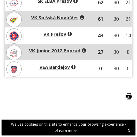
ŠK ELBA Prešov
62
30
21
VK Spišská Nová Ves
61
30
21
VK Prešov
43
30
14
VK Junior 2012 Poprad
27
30
8
VEA Bardejov
0
30
0
We use cookies on this site to enhance your browsing experience -
>Learn more
X
PRIVACY POLICY