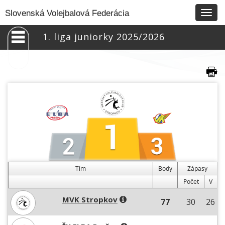
Togg
Slovenská Volejbalová Federácia
navig
1. liga juniorky 2025/2026
Tím
Body
Zápasy
Počet
V
MVK Stropkov
77
30
26