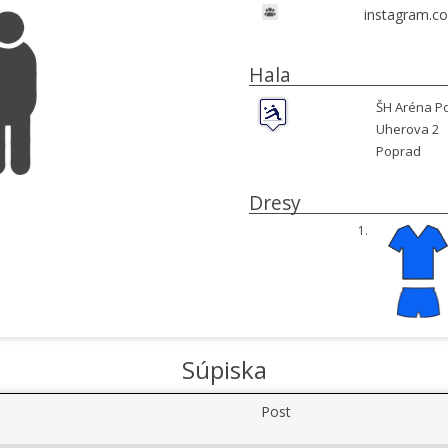
instagram.c
Hala
ŠH Aréna P
Uherova 2
Poprad
Dresy
1.
Súpiska
Post