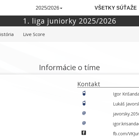
2025/2026
VŠETKY SÚŤAŽE
1. liga juniorky 2025/2026
istória
Live Score
Informácie o tíme
Kontakt
Igor Krišand
Lukáš Javors
javorsky.20
igor.krisan
fb.com/VKJu