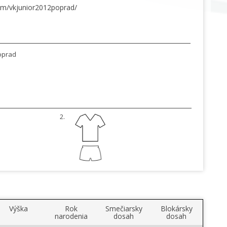
om/vkjunior2012poprad/
oprad
2.
Výška
Rok
Smečiarsky
Blokársky
narodenia
dosah
dosah