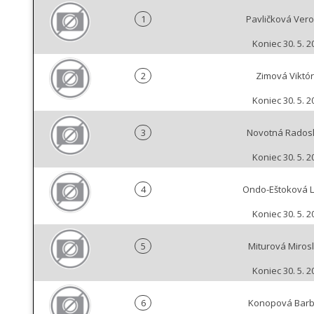
1
Pavličková Vero
Koniec 30. 5. 2
2
Zimová Viktór
Koniec 30. 5. 2
3
Novotná Rados
Koniec 30. 5. 2
4
Ondo-Eštoková 
Koniec 30. 5. 2
5
Miturová Miros
Koniec 30. 5. 2
6
Konopová Bar