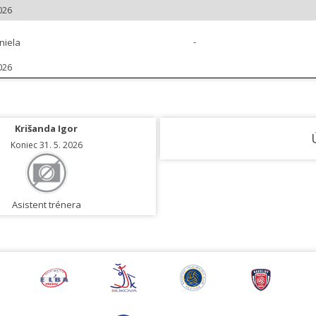
026
-
iela
026
Krišanda Igor
Koniec 31. 5. 2026
Asistent trénera