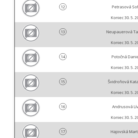
12
Petrasová Sof
Koniec 30. 5. 2
13
Neupauerová T
Koniec 30. 5. 2
14
Potočná Dani
Koniec 30. 5. 2
15
Švidroňová Kata
Koniec 30. 5. 2
16
Andrusová Lív
Koniec 30. 5. 2
17
Hajovská Mart