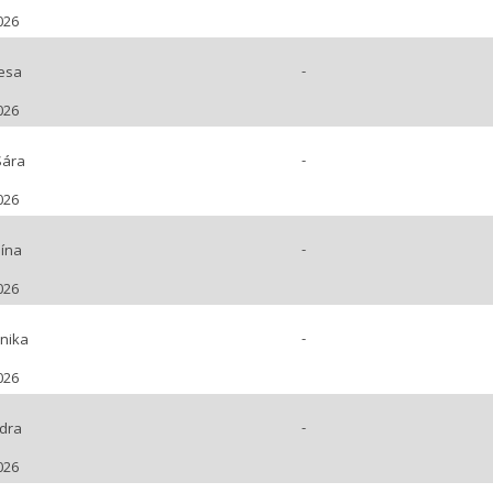
026
-
esa
026
-
Sára
026
-
lína
026
-
nika
026
-
dra
026