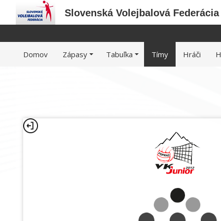
Slovenská Volejbalová Federácia
Domov
Zápasy
Tabuľka
Tímy
Hráči
H