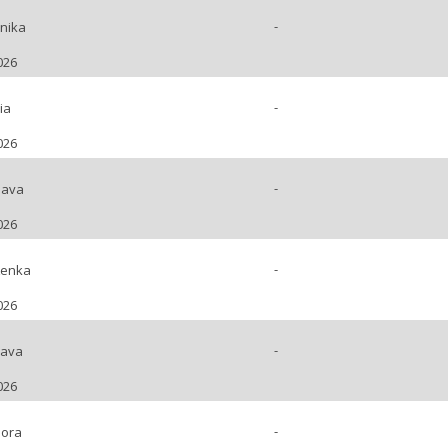
-
nika
026
-
ia
026
-
lava
026
-
Lenka
026
-
lava
026
-
bora