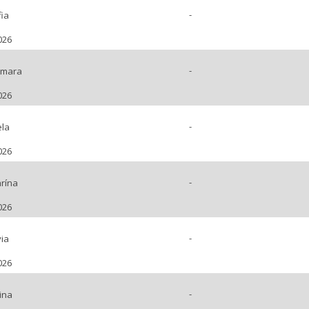
-
ia
026
-
amara
026
-
ela
026
-
rína
026
-
ia
026
-
ina