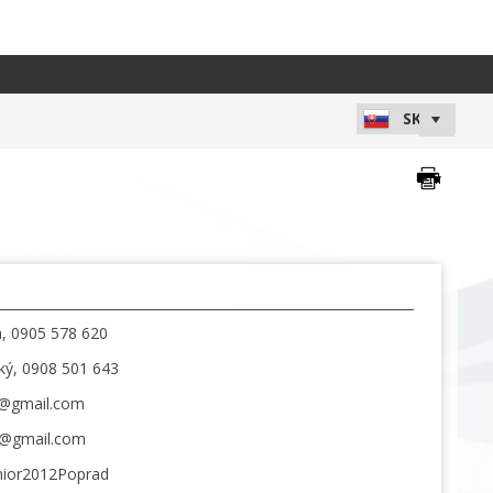
a, 0905 578 620
ký, 0908 501 643
5@gmail.com
da@gmail.com
nior2012Poprad