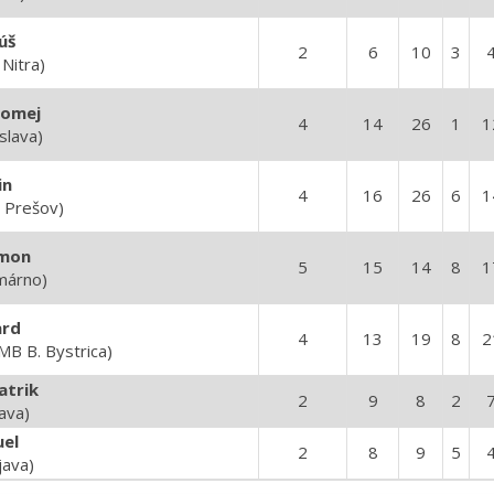
úš
2
6
10
3
Nitra)
lomej
4
14
26
1
1
slava)
in
4
16
26
6
1
 Prešov)
imon
5
15
14
8
1
márno)
ard
4
13
19
8
2
MB B. Bystrica)
atrik
2
9
8
2
ava)
el
2
8
9
5
java)