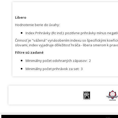
Libero
Hodnotenie berie do úvahy:
Index Prihrávky (Rc ind.): pozitívne prihrávky mínus neg
Činnosť je "vážená" vynásobením indexu so špecifickými koeficie
slovami, index vyjadruje dôležitosť hráča - libera smerom k pra
Filtre sú zadané
Minimálny počet odohraných zápasov:
2
Minimálny počet prihrávok za set:
3