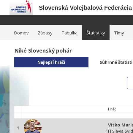
Slovenská Volejbalová Federácia
Domov
Zápasy
Tabuľka
Štatistiky
Tímy
Niké Slovenský pohár
Najlepší hráči
Súhrnné štatist
Hráč
Vitko Mari
1
(TJ Slávia Svid