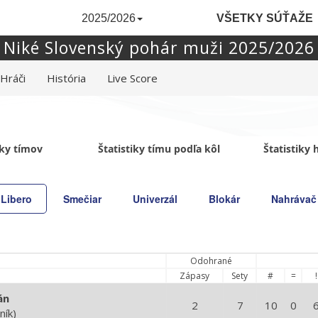
2025/2026
VŠETKY SÚŤAŽE
Niké Slovenský pohár muži 2025/2026
Hráči
História
Live Score
iky tímov
Štatistiky tímu podľa kôl
Štatistiky
Libero
Smečiar
Univerzál
Blokár
Nahrávač
Odohrané
Zápasy
Sety
#
=
!
án
2
7
10
0
ník)