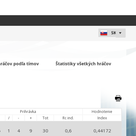
 hráčov podľa tímov
Štatistiky všetkých hráčov
Prihrávka
Hodnotenie
/
-
+
Tot
Rc ind.
Index
6
1
4
9
30
0,6
0,44172