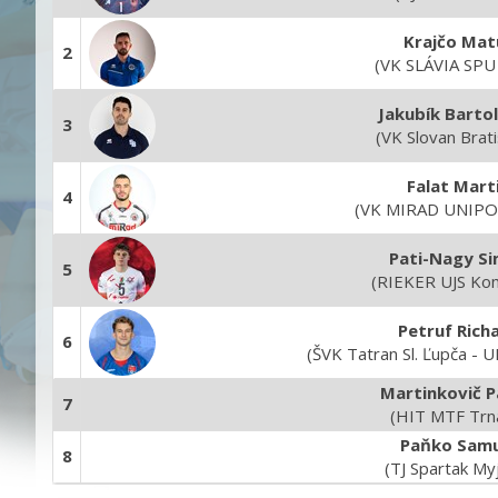
Krajčo Mat
2
(VK SLÁVIA SPU 
Jakubík Barto
3
(VK Slovan Brati
Falat Mart
4
(VK MIRAD UNIPO
Pati-Nagy S
5
(RIEKER UJS Ko
Petruf Rich
6
(ŠVK Tatran Sl. Ľupča - U
Martinkovič P
7
(HIT MTF Trn
Paňko Samu
8
(TJ Spartak My