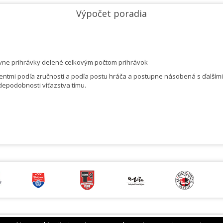
Výpočet poradia
atívne prihrávky delené celkovým počtom prihrávok
ntmi podľa zručnosti a podľa postu hráča a postupne násobená s ďalšími ko
vdepodobnosti víťazstva tímu.