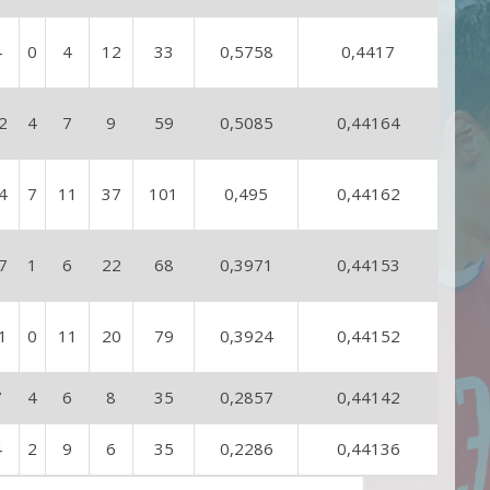
4
0
4
12
33
0,5758
0,4417
2
4
7
9
59
0,5085
0,44164
4
7
11
37
101
0,495
0,44162
7
1
6
22
68
0,3971
0,44153
1
0
11
20
79
0,3924
0,44152
7
4
6
8
35
0,2857
0,44142
4
2
9
6
35
0,2286
0,44136