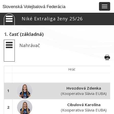
Togg
Slovenská Volejbalová Federácia
navig
Niké Extraliga ženy 25/26
1. časť (základná)
Nahrávač
Hráč
Hvozdová Zdenka
1
(Kooperativa Slávia EUBA)
Cibulová Karolína
2
(Kooperativa Slávia EUBA)