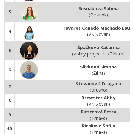
Rusnáková Sabina
3
(Pezinok)
Tavares Canedo Machado Laur
4
(VK Slovan)
Špačková Katarína
5
(Volley project UKF Nitra)
Slivková Simona
6
(Žilina)
Stevanović Dragana
7
(Brusno)
Brewster Abby
8
(VK Slovan)
Ritterová Petra
9
(Trnava)
Richlieva Sofija
10
(Trnava)