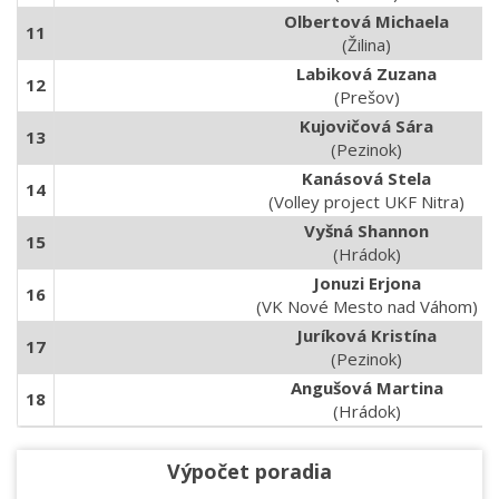
Olbertová Michaela
11
(Žilina)
Labiková Zuzana
12
(Prešov)
Kujovičová Sára
13
(Pezinok)
Kanásová Stela
14
(Volley project UKF Nitra)
Vyšná Shannon
15
(Hrádok)
Jonuzi Erjona
16
(VK Nové Mesto nad Váhom)
Juríková Kristína
17
(Pezinok)
Angušová Martina
18
(Hrádok)
Výpočet poradia