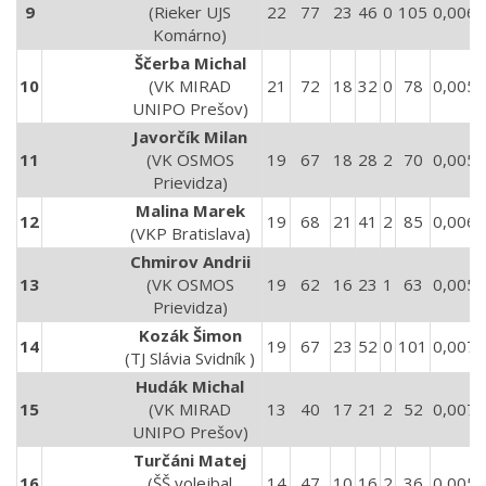
9
(Rieker UJS
22
77
23
46
0
105
0,0063
Komárno)
Ščerba Michal
10
(VK MIRAD
21
72
18
32
0
78
0,0051
UNIPO Prešov)
Javorčík Milan
11
(VK OSMOS
19
67
18
28
2
70
0,0059
Prievidza)
Malina Marek
12
19
68
21
41
2
85
0,0069
(VKP Bratislava)
Chmirov Andrii
13
(VK OSMOS
19
62
16
23
1
63
0,0055
Prievidza)
Kozák Šimon
14
19
67
23
52
0
101
0,0072
(TJ Slávia Svidník )
Hudák Michal
15
(VK MIRAD
13
40
17
21
2
52
0,0078
UNIPO Prešov)
Turčáni Matej
16
(ŠŠ volejbal
14
47
10
16
2
36
0,0051