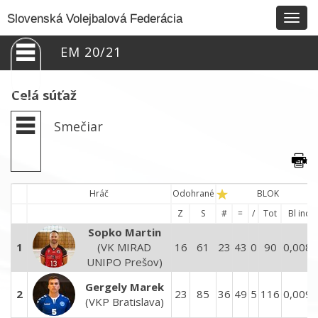
Togg
Slovenská Volejbalová Federácia
navig
EM 20/21
Celá súťaž
Smečiar
Hráč
Odohrané
BLOK
Z
S
#
=
/
Tot
Bl ind.
Sopko Martin
1
(VK MIRAD
16
61
23
43
0
90
0,0085
UNIPO Prešov)
Gergely Marek
2
23
85
36
49
5
116
0,0095
(VKP Bratislava)