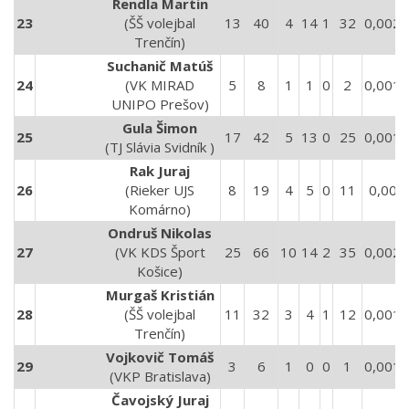
Rendla Martin
23
(ŠŠ volejbal
13
40
4
14
1
32
0,0022
Trenčín)
Suchanič Matúš
24
(VK MIRAD
5
8
1
1
0
2
0,0013
UNIPO Prešov)
Gula Šimon
25
17
42
5
13
0
25
0,0017
(TJ Slávia Svidník )
Rak Juraj
26
(Rieker UJS
8
19
4
5
0
11
0,003
Komárno)
Ondruš Nikolas
27
(VK KDS Šport
25
66
10
14
2
35
0,0022
Košice)
Murgaš Kristián
28
(ŠŠ volejbal
11
32
3
4
1
12
0,0019
Trenčín)
Vojkovič Tomáš
29
3
6
1
0
0
1
0,0019
(VKP Bratislava)
Čavojský Juraj