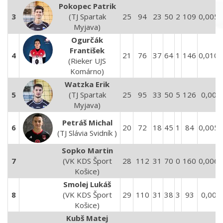
Pokopec Patrik
3
(TJ Spartak
25
94
23
50
2
109
0,0056
Myjava)
Ogurčák
František
4
21
76
37
64
1
146
0,0105
(Rieker UJS
Komárno)
Watzka Erik
5
(TJ Spartak
25
95
33
50
5
126
0,008
Myjava)
Petráš Michal
6
20
72
18
45
1
84
0,0053
(TJ Slávia Svidník )
Sopko Martin
7
(VK KDS Šport
28
112
31
70
0
160
0,0062
Košice)
Smolej Lukáš
8
(VK KDS Šport
29
110
31
38
3
93
0,006
Košice)
Kubš Matej