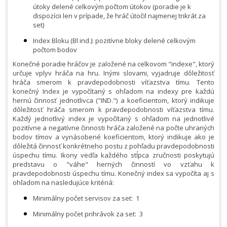
útoky delené celkovým počtom útokov (poradie je k
dispozícii len v prípade, že hráč útočil najmenej trikrát za
set)
Index Bloku (Bl ind.): pozitívne bloky delené celkovým
počtom bodov
Konečné poradie hráčov je založené na celkovom "indexe", ktorý
určuje vplyv hráča na hru. Inými slovami, vyjadruje dôležitosť
hráča smerom k pravdepodobnosti víťazstva tímu. Tento
konečný Index je vypočítaný s ohľadom na indexy pre každú
hernú činnosť jednotlivca ("IND.") a koeficientom, ktorý indikuje
dôležitosť hráča smerom k pravdepodobnosti víťazstva tímu.
Každý jednotlivý index je vypočítaný s ohľadom na jednotlivé
pozitívne a negatívne činnosti hráča založené na počte uhraných
bodov tímov a vynásobené koeficientom, ktorý indikuje ako je
dôležitá činnosť konkrétneho postu z pohľadu pravdepodobnosti
úspechu tímu. Ikony vedľa každého stĺpca zručnosti poskytujú
predstavu o "váhe" herných činností vo vzťahu k
pravdepodobnosti úspechu tímu. Konečný index sa vypočíta aj s
ohľadom na nasledujúce kritériá:
Minimálny počet servisov za set:
1
Minimálny počet prihrávok za set:
3