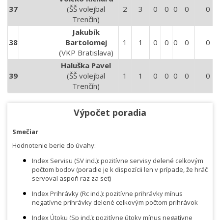
37
(ŠŠ volejbal
2
3
0
0
0
0
0
Trenčín)
Jakubík
38
Bartolomej
1
1
0
0
0
0
0
(VKP Bratislava)
Haluška Pavel
39
(ŠŠ volejbal
1
1
0
0
0
0
0
Trenčín)
Výpočet poradia
Smečiar
Hodnotenie berie do úvahy:
Index Servisu (SV ind.): pozitívne servisy delené celkovým
počtom bodov (poradie je k dispozícii len v prípade, že hráč
servoval aspoň raz za set)
Index Prihrávky (Rc ind.): pozitívne prihrávky mínus
negatívne prihrávky delené celkovým počtom prihrávok
Index Útoku (Sp ind.): pozitívne útoky mínus negatívne