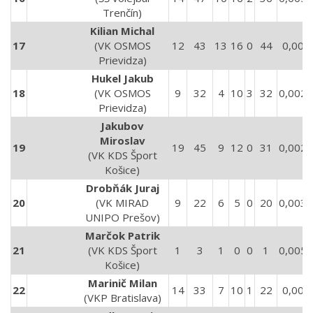
Trenčín)
Kilian Michal
17
(VK OSMOS
12
43
13
16
0
44
0,007
Prievidza)
Hukel Jakub
18
(VK OSMOS
9
32
4
10
3
32
0,0028
Prievidza)
Jakubov
Miroslav
19
19
45
9
12
0
31
0,0026
(VK KDS Šport
Košice)
Drobňák Juraj
20
(VK MIRAD
9
22
6
5
0
20
0,0037
UNIPO Prešov)
Marčok Patrik
21
(VK KDS Šport
1
3
1
0
0
1
0,0058
Košice)
Marinič Milan
22
14
33
7
10
1
22
0,003
(VKP Bratislava)