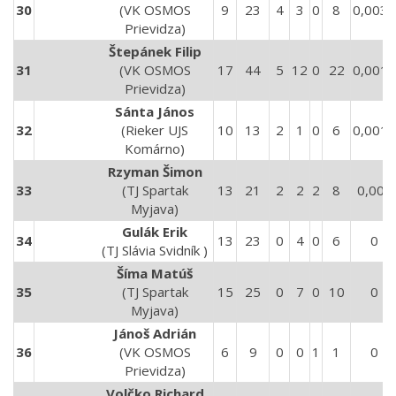
30
(VK OSMOS
9
23
4
3
0
8
0,0031
Prievidza)
Štepánek Filip
31
(VK OSMOS
17
44
5
12
0
22
0,0019
Prievidza)
Sánta János
32
(Rieker UJS
10
13
2
1
0
6
0,0012
Komárno)
Rzyman Šimon
33
(TJ Spartak
13
21
2
2
2
8
0,001
Myjava)
Gulák Erik
34
13
23
0
4
0
6
0
(TJ Slávia Svidník )
Šíma Matúš
35
(TJ Spartak
15
25
0
7
0
10
0
Myjava)
Jánoš Adrián
36
(VK OSMOS
6
9
0
0
1
1
0
Prievidza)
Volčko Richard