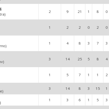
š
2
9
21
1
8
0
tra)
1
2
2
0
2
0
1
4
8
3
7
3
rno)
3
14
25
5
8
4
ov)
1
5
7
1
1
2
3
14
8
3
15
1
e)
1
3
6
1
5
3
)
n