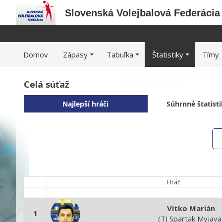
Slovenská Volejbalová Federácia
Domov
Zápasy
Tabuľka
Štatistiky
Tímy
Celá súťaž
Najlepší hráči
Súhrnné štatist
Hráč
Vitko Marián
1
(TJ Spartak Myjava