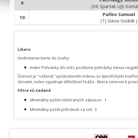
9
(VK Spartak UJS Komá
Paňko Samuel
10
(TJ Slávia Svidník )
Libero
Hodnotenie berie do úvahy:
Index Prihrávky (Rc ind.): pozitívne prihrávky mínus neg
Činnosť je "vážená" vynásobením indexu so špecifickými koeficie
slovami, index vyjadruje dôležitosť hráča - libera smerom k pra
Filtre sú zadané
Minimálny počet odohraných zápasov:
1
Minimálny počet prihrávok za set:
3