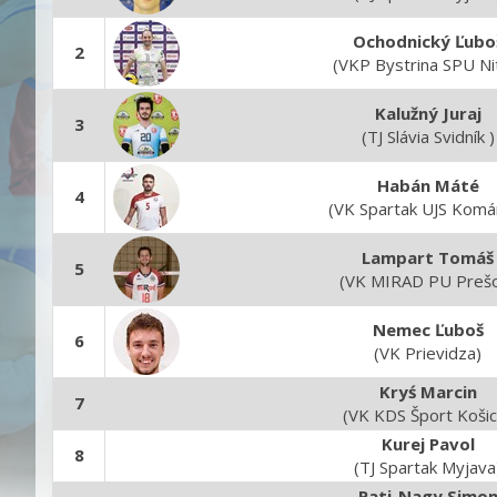
Ochodnický Ľubo
2
(VKP Bystrina SPU Ni
Kalužný Juraj
3
(TJ Slávia Svidník )
Habán Máté
4
(VK Spartak UJS Komá
Lampart Tomáš
5
(VK MIRAD PU Preš
Nemec Ľuboš
6
(VK Prievidza)
Kryś Marcin
7
(VK KDS Šport Košic
Kurej Pavol
8
(TJ Spartak Myjava
Pati-Nagy Simo