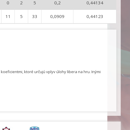
0
2
5
0,2
0,44134
11
5
33
0,0909
0,44123
eficientmi, ktoré určujú vplyv úlohy libera na hru. Inými