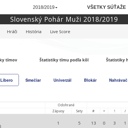
2018/2019
VŠETKY SÚŤAŽE
Slovenský Pohár Muži 2018/2019
Hráči
História
Live Score
iky tímov
Štatistiky tímu podľa kôl
Štatistiky
Libero
Smečiar
Univerzál
Blokár
Nahrávač
Odohrané
Zápasy
Sety
#
=
!
/
1
5
13
0
3
1
)