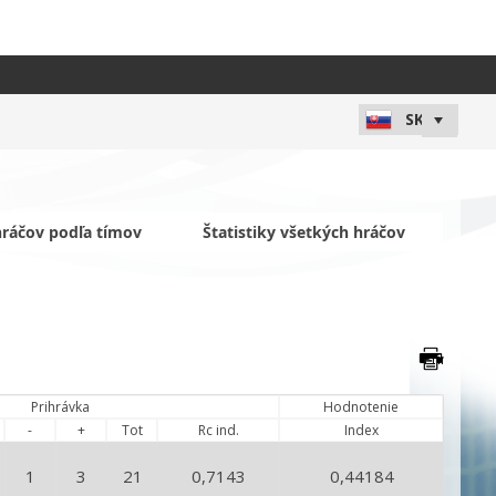
 hráčov podľa tímov
Štatistiky všetkých hráčov
Prihrávka
Hodnotenie
-
+
Tot
Rc ind.
Index
1
3
21
0,7143
0,44184