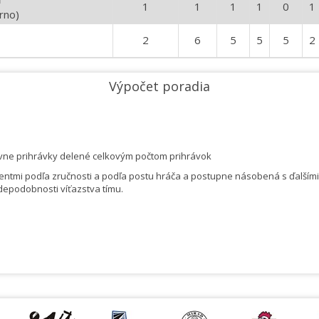
1
1
1
1
0
1
rno)
2
6
5
5
5
2
Výpočet poradia
atívne prihrávky delené celkovým počtom prihrávok
ntmi podľa zručnosti a podľa postu hráča a postupne násobená s ďalšími ko
vdepodobnosti víťazstva tímu.