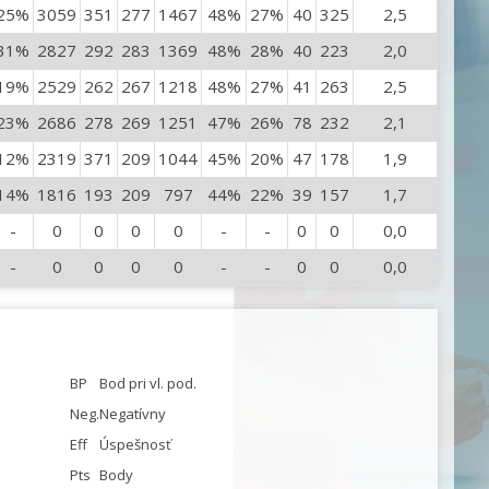
25%
3059
351
277
1467
48%
27%
40
325
2,5
31%
2827
292
283
1369
48%
28%
40
223
2,0
19%
2529
262
267
1218
48%
27%
41
263
2,5
23%
2686
278
269
1251
47%
26%
78
232
2,1
12%
2319
371
209
1044
45%
20%
47
178
1,9
14%
1816
193
209
797
44%
22%
39
157
1,7
-
0
0
0
0
-
-
0
0
0,0
-
0
0
0
0
-
-
0
0
0,0
BP
Bod pri vl. pod.
Neg.
Negatívny
Eff
Úspešnosť
Pts
Body