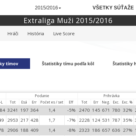
2015/2016
VŠETKY SÚŤAŽE
Extraliga Muži 2015/2016
Hráči
História
Live Score
iky tímov
Štatistiky tímu podľa kôl
Štatistiky
Podanie
Prihrávka
-L
Tot
Esá
Err
Počet es / set
Eff
Tot
Err
Neg.
Exc.
Exc. %
84
3241
197
364
1,4
-5%
2470
145
671
780
32%
49
2953
217
428
1,7
-7%
2228
124
531
787
35%
78
2906
188
409
1,4
-8%
2323
186
657
636
27%