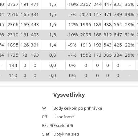
40
2737
191
471
1,5
-10%
2367
244
447
833
35%
04
2516
165
331
1,5
-7%
2074
147
471
799
39%
95
2366
169
443
1,6
-12%
1996
183
488
564
28%
26
2310
161
403
1,5
-10%
2095
168
512
647
31%
74
1895
126
301
1,4
-9%
1918
193
543
425
22%
64
1735
78
193
0,8
-7%
1552
173
385
384
25%
-
144
0
0
0,0
0%
0
0
0
0
-
-
110
0
0
0,0
0%
0
0
0
0
-
Vysvetlivky
W
Body celkom po prihrávke
Eff
Úspešnosť
Exc. %
Excelent %
Sieť
Dotyk na sieti