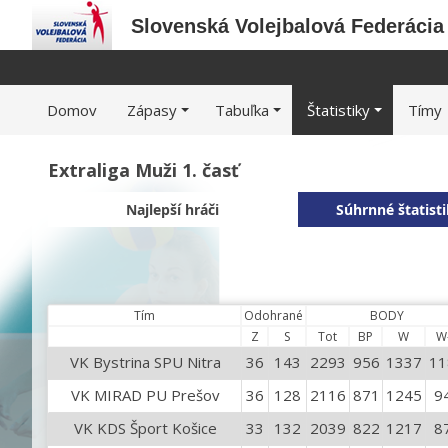
Slovenská Volejbalová Federácia
Domov
Zápasy
Tabuľka
Štatistiky
Tímy
Extraliga Muži 1. časť
Najlepší hráči
Súhrnné štatist
Tím
Odohrané
BODY
Z
S
Tot
BP
W
W
VK Bystrina SPU Nitra
36
143
2293
956
1337
11
VK MIRAD PU Prešov
36
128
2116
871
1245
9
VK KDS Šport Košice
33
132
2039
822
1217
8