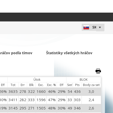
 hráčov podľa tímov
Štatistiky všetkých hráčov
Útok
BLOK
Eff
Tot
Err
Blk
Exc.
Exc. %
Eff
Sieť
Pts
Body za set
26%
3635
278
322
1660
46%
29%
54
436
3,0
30%
3411
282
333
1596
47%
29%
33
303
2,4
19%
3145
295
271
1505
48%
30%
49
346
2,6