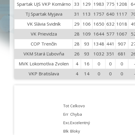
Spartak UJS VKP Komárno
33
129
1983
775
1208
6
TJ Spartak Myjava
31
113
1757
640
1117
7
VK Slávia Svidník
29
106
1650
632
1018
4
VK Prievidza
28
109
1644
577
1067
5
COP Trenčín
28
93
1348
441
907
2
VKM Stará Ľubovňa
26
93
1032
351
681
2
MVK Lokomotíva Zvolen
4
16
0
0
0
VKP Bratislava
4
14
0
0
0
Tot
Celkovo
Err
Chyba
Exc.
Excelentný
Blk
Bloky