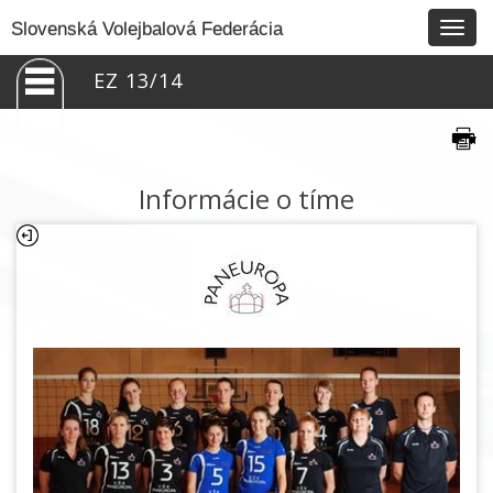
Togg
Slovenská Volejbalová Federácia
navig
EZ 13/14
Informácie o tíme