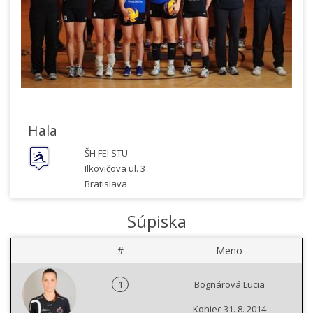
Hala
ŠH FEI STU
Ilkovičova ul. 3
Bratislava
Súpiska
#
Meno
1
Bognárová Lucia
Koniec 31. 8. 2014