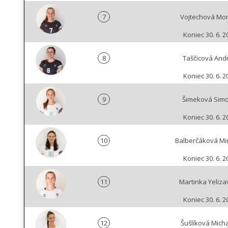
7
Vojtechová Mo
Koniec 30. 6. 2
8
Taščicová And
Koniec 30. 6. 2
9
Šimeková Sim
Koniec 30. 6. 2
10
Balberčáková Mi
Koniec 30. 6. 2
11
Martinka Yeliza
Koniec 30. 6. 2
12
Šušlíková Mich