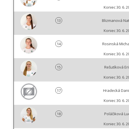
Koniec 30. 6. 2
13
Blizmanová Nat
Koniec 30. 6. 2
14
Rosinská Mich
Koniec 30. 6. 2
15
Rešutíková Er
Koniec 30. 6. 2
17
Hradecká Dani
Koniec 30. 6. 2
18
Poláčiková Lu
Koniec 30. 6. 2