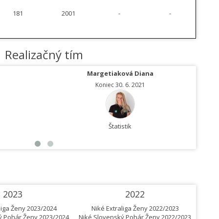
181
2001
-
-
Realizačný tím
Margetiaková Diana
Koniec 30. 6. 2021
Štatistik
2023
2022
liga Ženy 2023/2024
Niké Extraliga Ženy 2022/2023
N
ý Pohár Ženy 2023/2024
Niké Slovenský Pohár Ženy 2022/2023
Niké 