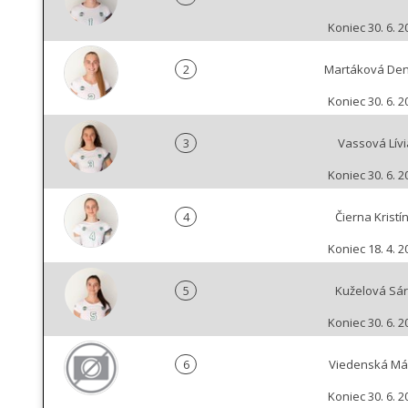
Koniec 30. 6. 2
2
Martáková Den
Koniec 30. 6. 2
3
Vassová Lívi
Koniec 30. 6. 2
4
Čierna Kristí
Koniec 18. 4. 2
5
Kuželová Sá
Koniec 30. 6. 2
6
Viedenská Má
Koniec 30. 6. 2