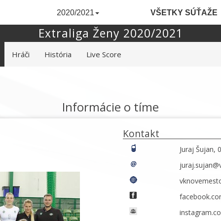
2020/2021
VŠETKY SÚŤAŽE
Extraliga Ženy 2020/2021
Hráči
História
Live Score
Informácie o tíme
Kontakt
Juraj Šujan,
juraj.sujan
vknovemesto
facebook.c
instagram.c