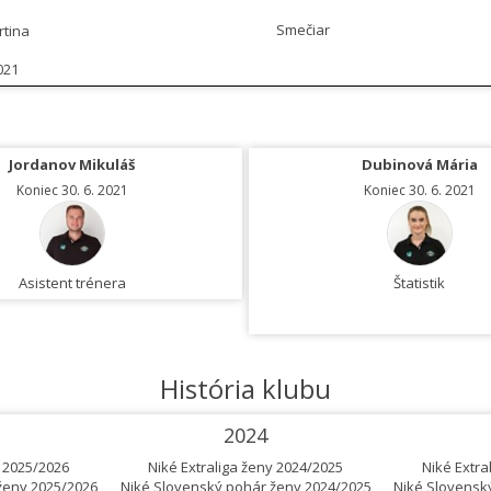
Smečiar
rtina
021
Jordanov Mikuláš
Dubinová Mária
Koniec 30. 6. 2021
Koniec 30. 6. 2021
Asistent trénera
Štatistik
História klubu
2024
y 2025/2026
Niké Extraliga ženy 2024/2025
Niké Extra
ženy 2025/2026
Niké Slovenský pohár ženy 2024/2025
Niké Slovensk