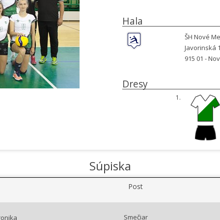
Hala
ŠH Nové Me
Javorinská 
915 01 -
Nov
Dresy
1.
Súpiska
Post
Smečiar
ronika