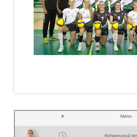
#
Meno
1
Richweissová Ve