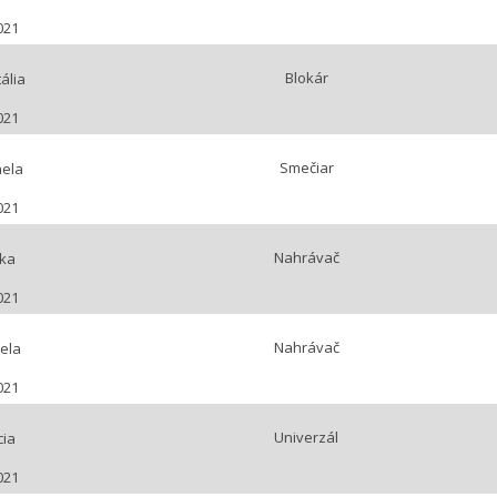
021
Blokár
ália
021
Smečiar
aela
021
Nahrávač
ika
021
Nahrávač
ela
021
Univerzál
cia
021