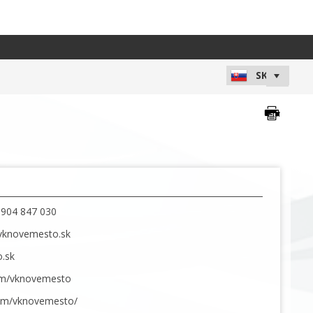
 0904 847 030
@vknovemesto.sk
.sk
om/vknovemesto
om/vknovemesto/