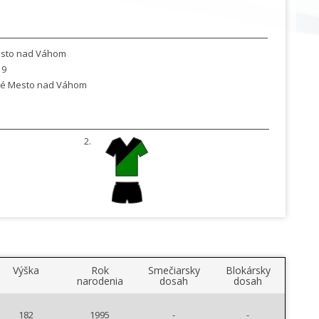
sto nad Váhom
19
é Mesto nad Váhom
2.
Výška
Rok
Smečiarsky
Blokársky
narodenia
dosah
dosah
182
1995
-
-