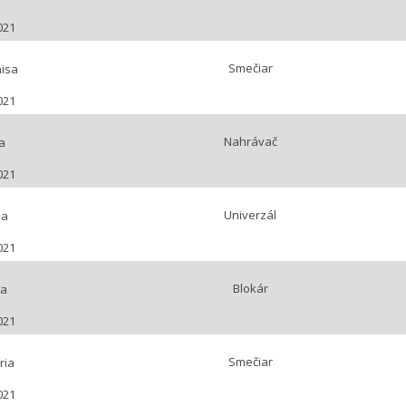
021
Smečiar
isa
021
Nahrávač
a
021
Univerzál
na
021
Blokár
ra
021
Smečiar
ria
021