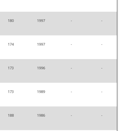
180
1997
-
-
174
1997
-
-
173
1996
-
-
173
1989
-
-
188
1986
-
-