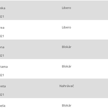
Libero
nika
021
Libero
rea
021
Blokár
ona
021
Blokár
riama
021
Nahrávač
veta
021
Blokár
aela