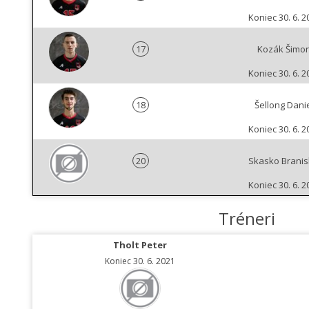
Koniec 30. 6. 2
17
Kozák Šimo
Koniec 30. 6. 2
18
Šellong Dani
Koniec 30. 6. 2
20
Skasko Branis
Koniec 30. 6. 2
Tréneri
Tholt Peter
Koniec 30. 6. 2021