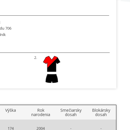
k
du 706
dník
2.
Výška
Rok
Smečiarsky
Blokársky
narodenia
dosah
dosah
174
2004
-
-