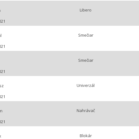
Libero
n
021
Smečiar
l
021
Smečiar
021
Univerzál
sz
021
Nahrávač
an
021
Blokár
k