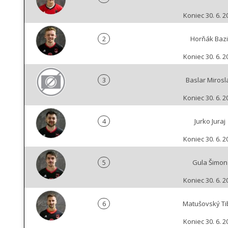
Koniec 30. 6. 2
2
Horňák Bazi
Koniec 30. 6. 2
3
Baslar Mirosl
Koniec 30. 6. 2
4
Jurko Juraj
Koniec 30. 6. 2
5
Gula Šimon
Koniec 30. 6. 2
6
Matušovský Ti
Koniec 30. 6. 2