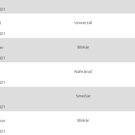
021
Univerzál
l
021
Blokár
av
021
Nahrávač
021
Smečiar
021
Blokár
bor
021