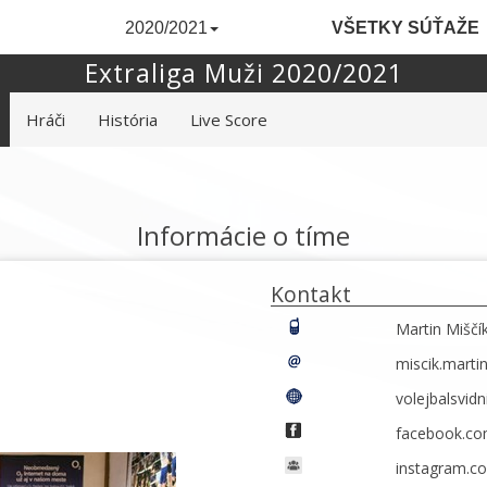
2020/2021
VŠETKY SÚŤAŽE
Extraliga Muži 2020/2021
Hráči
História
Live Score
Informácie o tíme
Kontakt
Martin Miščí
miscik.mart
volejbalsvidn
facebook.com
instagram.co