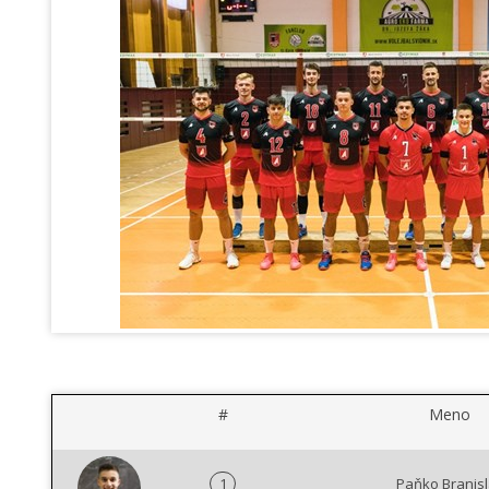
#
Meno
1
Paňko Branis