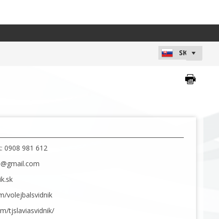
k: 0908 981 612
in@gmail.com
ik.sk
/volejbalsvidnik
m/tjslaviasvidnik/