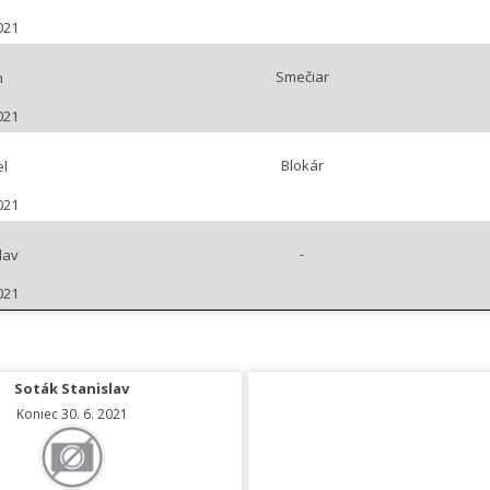
021
Smečiar
n
021
Blokár
el
021
-
lav
021
Soták Stanislav
Koniec 30. 6. 2021