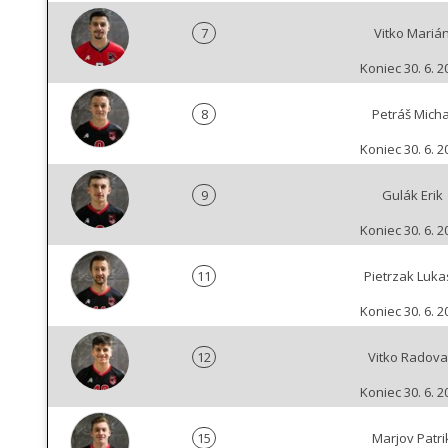
7
Vitko Mariá
Koniec 30. 6. 2
8
Petráš Micha
Koniec 30. 6. 2
9
Gulák Erik
Koniec 30. 6. 2
11
Pietrzak Luka
Koniec 30. 6. 2
12
Vitko Radov
Koniec 30. 6. 2
15
Marjov Patri