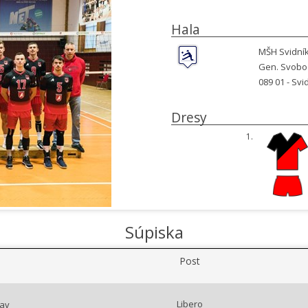
Hala
MŠH Svidní
Gen. Svobo
089 01 -
Svi
Dresy
1.
Súpiska
Post
Libero
lav