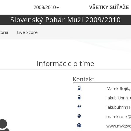
2009/2010
VŠETKY SÚŤAŽE
Slovenský Pohár Muži 2009/2010
tória
Live Score
Informácie o tíme
Kontakt
Marek Rojík,
Jakub Uhrin,
jakubuhrin1
marek.rojik
www.mvkzvol