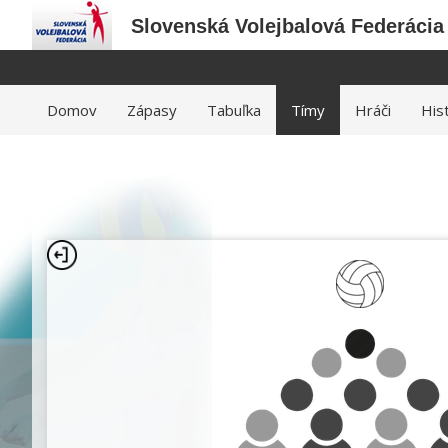
Slovenská Volejbalová Federácia
Domov
Zápasy
Tabuľka
Tímy
Hráči
His