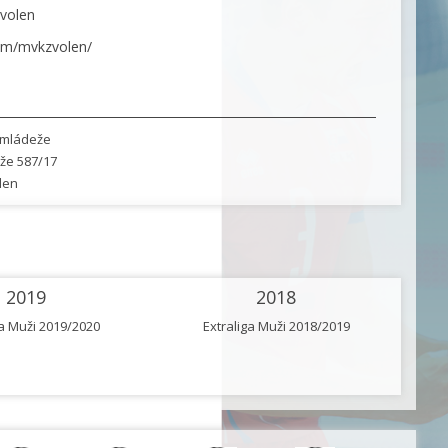
volen
om/mvkzvolen/
 mládeže
že 587/17
len
2019
2018
ga Muži 2019/2020
Extraliga Muži 2018/2019