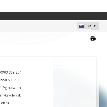
 0903 359 254
 0950 590 598
11@gmail.com
@mvkzvolen.sk
en.sk