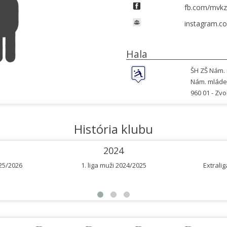
fb.com/mvkz
instagram.c
Hala
ŠH ZŠ Nám.
Nám. mláde
960 01 -
Zvo
História klubu
2024
025/2026
1. liga muži 2024/2025
Extrali