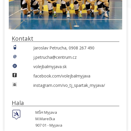
Kontakt
Jaroslav Petrucha, 0908 267 490
j.petrucha@centrum.cz
volejbalmyjava.sk
facebook.com/volejbalmyjava
instagram.com/vo_tj_spartak_myjava/
Hala
MŠH Myjava
M.Marečka
907 01 -
Myjava