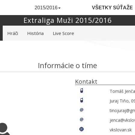
2015/2016
VŠETKY SÚŤAŽE
Extraliga Muži 2015/2016
Hráči
História
Live Score
Informácie o tíme
Kontakt
Tomáš Jenča
Juraj Tiňo, 
tinojuraj@g
jenca@vkslo
vkslovan.sk