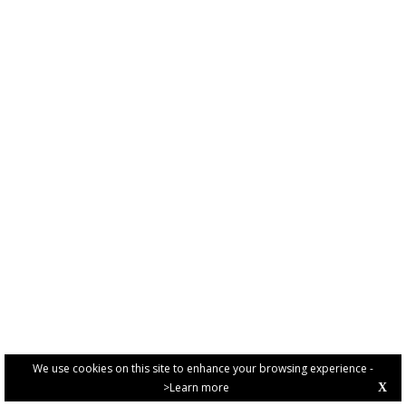
We use cookies on this site to enhance your browsing experience -
>Learn more
X
PRIVACY POLICY