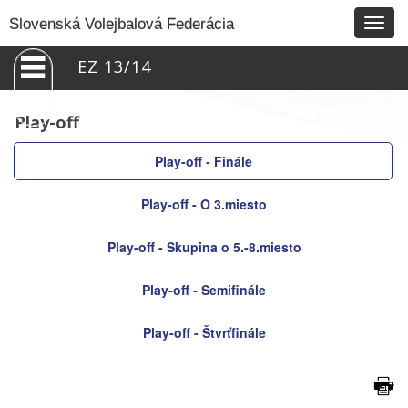
Togg
Slovenská Volejbalová Federácia
navig
EZ 13/14
Play-off
Play-off - Finále
Play-off - O 3.miesto
Play-off - Skupina o 5.-8.miesto
Play-off - Semifinále
Play-off - Štvrťfinále