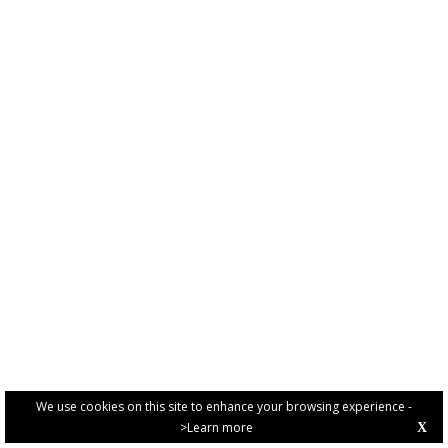
We use cookies on this site to enhance your browsing experience -
>Learn more
X
PRIVACY POLICY