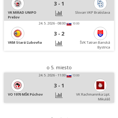
3
-
1
VK MIRAD UNIPO
Slovan VKP Bratislava
Prešov
24. 5. 2026 - 08:00
10:00
3
-
2
VKM Stará Ľubovňa
ŠVK Tatran Banská
Bystrica
o 5. miesto
24. 5. 2026 - 11:00
13:00
3
-
1
VO 1970 MŠK Púchov
VK Rachmaninka Lipt.
Mikuláš