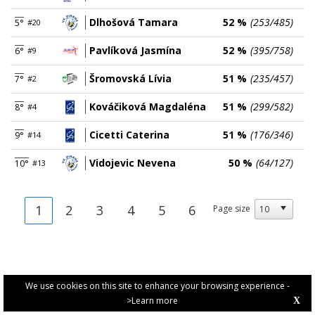
Dlhošová Tamara
52 %
(253/485)
5°
#20
Pavlíková Jasmína
52 %
(395/758)
6°
#9
Šromovská Lívia
51 %
(235/457)
7°
#2
Kováčiková Magdaléna
51 %
(299/582)
8°
#4
Cicetti Caterina
51 %
(176/346)
9°
#14
Vidojevic Nevena
50 %
(64/127)
10°
#13
1
2
3
4
5
6
Page size
We use cookies on this site to enhance your browsing experience -
>Learn more
X
PRIVACY POLICY