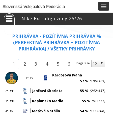
Togg
Slovenská Volejbalová Federácia
navig
Niké Extraliga ženy 25/26
PRIHRÁVKA - POZÍTÍVNA PRIHRÁVKA %
(PERFEKTNÁ PRIHRÁVKA + POZITÍVNA
PRIHRÁVKA) / VŠETKY PRIHRÁVKY
1
2
3
4
5
6
Page size
Kardošová Ivana
1°
#9
57 %
(186/325)
Jančová Skarleta
55 %
(242/437)
2°
#11
Kaplanska Mariia
55 %
(61/111)
3°
#18
Maťová Natália
54 %
(111/206)
4°
#7