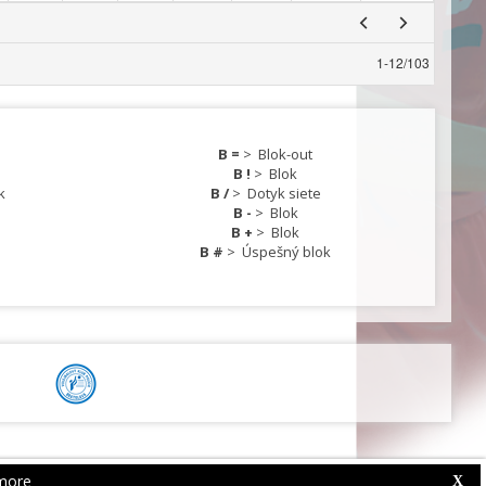
1
-
12
/
103
B =
>
Blok-out
B !
>
Blok
k
B /
>
Dotyk siete
B -
>
Blok
B +
>
Blok
B #
>
Úspešný blok
more
Web Competition Site © 2026 by
X