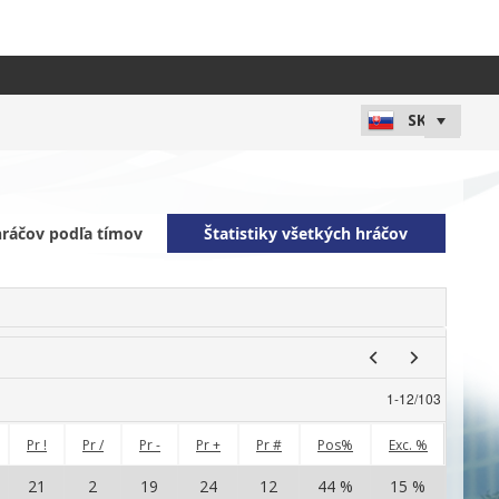
 hráčov podľa tímov
Štatistiky všetkých hráčov
1
-
12
/
103
Pr !
Pr /
Pr -
Pr +
Pr #
Pos%
Exc. %
Ú =
21
2
19
24
12
44 %
15 %
5