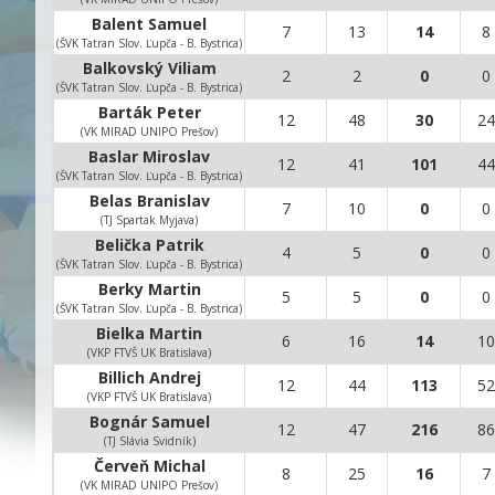
Balent Samuel
7
13
14
8
(ŠVK Tatran Slov. Ľupča - B. Bystrica)
Balkovský Viliam
2
2
0
0
(ŠVK Tatran Slov. Ľupča - B. Bystrica)
Barták Peter
12
48
30
24
(VK MIRAD UNIPO Prešov)
Baslar Miroslav
12
41
101
44
(ŠVK Tatran Slov. Ľupča - B. Bystrica)
Belas Branislav
7
10
0
0
(TJ Spartak Myjava)
Belička Patrik
4
5
0
0
(ŠVK Tatran Slov. Ľupča - B. Bystrica)
Berky Martin
5
5
0
0
(ŠVK Tatran Slov. Ľupča - B. Bystrica)
Bielka Martin
6
16
14
10
(VKP FTVŠ UK Bratislava)
Billich Andrej
12
44
113
52
(VKP FTVŠ UK Bratislava)
Bognár Samuel
12
47
216
86
(TJ Slávia Svidník)
Červeň Michal
8
25
16
7
(VK MIRAD UNIPO Prešov)