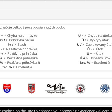
označuje celkový počet dosiahnutých bodov.
 =
>
Chyba na prihrávke
Ú =
>
Chyba na útoku
Pr !
>
Prihrávka na 3m
Ú !
>
Vykrytý útok
Pr /
>
Slash
Ú /
>
Zablokovaný úto
 -
>
Negatívna prihrávka
Ú -
>
Útok
r +
>
Pozitívna prihrávka
Ú +
>
Útok
 #
>
Perfektná prihrávka
Ú #
>
Úspešný útok
s%
>
Pozítívna prihrávka %
Exc. %
>
Excelent %
Exc. %
>
Excelent %
 cookies on this site to enhance your browsing experience -
>Learn 