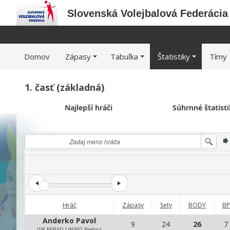
Slovenská Volejbalová Federácia
Domov
Zápasy
Tabuľka
Štatistiky
Tímy
1. časť (základná)
Najlepší hráči
Súhrnné štatist
Hráč
Zápasy
Sety
BODY
BP
Anderko Pavol
9
24
26
7
(VK MIRAD UNIPO Prešov)