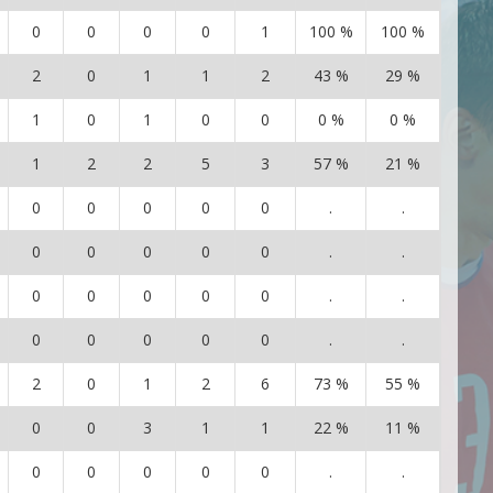
0
0
0
0
1
100 %
100 %
1
2
0
1
1
2
43 %
29 %
0
1
0
1
0
0
0 %
0 %
3
1
2
2
5
3
57 %
21 %
14
0
0
0
0
0
.
.
0
0
0
0
0
0
.
.
0
0
0
0
0
0
.
.
0
0
0
0
0
0
.
.
0
2
0
1
2
6
73 %
55 %
9
0
0
3
1
1
22 %
11 %
49
0
0
0
0
0
.
.
2