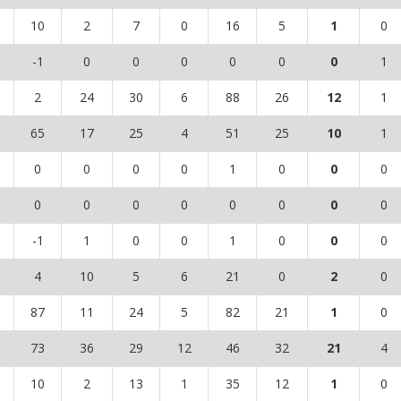
10
2
7
0
16
5
1
0
-1
0
0
0
0
0
0
1
2
24
30
6
88
26
12
1
65
17
25
4
51
25
10
1
0
0
0
0
1
0
0
0
0
0
0
0
0
0
0
0
-1
1
0
0
1
0
0
0
4
10
5
6
21
0
2
0
87
11
24
5
82
21
1
0
73
36
29
12
46
32
21
4
10
2
13
1
35
12
1
0