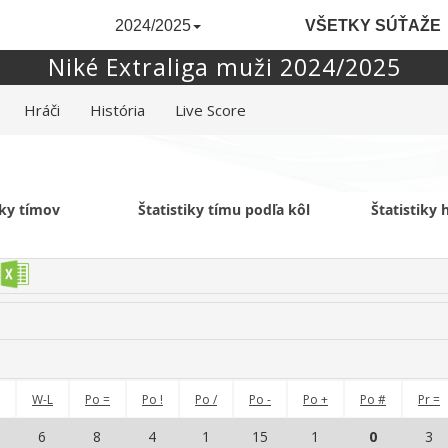
2024/2025
VŠETKY SÚŤAŽE
Niké Extraliga muži 2024/2025
Hráči
História
Live Score
iky tímov
Štatistiky tímu podľa kôl
Štatistiky
W-L
Po =
Po !
Po /
Po -
Po +
Po #
Pr =
6
8
4
1
15
1
0
3