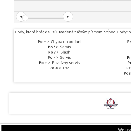
Body, ktoré hráč dal, sú uvedené tučným písmom. Stĺpec „Body“ 
Po =
>
Chyba na podaní
Pr
Po !
>
Servis
Po /
>
Slash
Po -
>
Servis
Pr
Po +
>
Pozitívny servis
P
Po #
>
Eso
Pr
Po
We use
PRIVACY POLICY