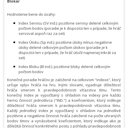
Blokár
Hodnotenie berie do úvahy:
Index Servisu (SV ind.): pozitívne servisy delené celkovým
počtom bodov (poradie je k dispozícii len v prípade, že hráč
servoval aspoň raz za set)
Index Útoku (Sp ind.): pozitívne útoky mínus negatívne
útoky delené celkovým počtom útokov (poradie je k
dispozícii len v prípade, že hráč útočil najmenej trikrát za
set)
Index Bloku (Bl ind.): pozitívne bloky delené celkovým
počtom bodov
Konečné poradie hráčov je založené na celkovom "indexe", ktorý
určuje vplyv hráča na hru. Inými slovami, vyjadruje dôležitosť
hráča smerom k pravdepodobnosti víťazstva tímu. Tento
konečný Index je vypočítaný s ohľadom na indexy pre každú
hernú činnosť jednotlivca ("IND.") a koeficientom, ktorý indikuje
dôležitosť hráča smerom k pravdepodobnosti víťazstva tímu.
Každý jednotlivý index je vypočítaný s ohľadom na jednotlivé
pozitívne a negatívne činnosti hráča založené na počte uhraných
bodov tímov a vynásobené koeficientom, ktorý indikuje ako je
dôležitá činnosť konkrétneho postu z pohľadu pravdepodobnosti