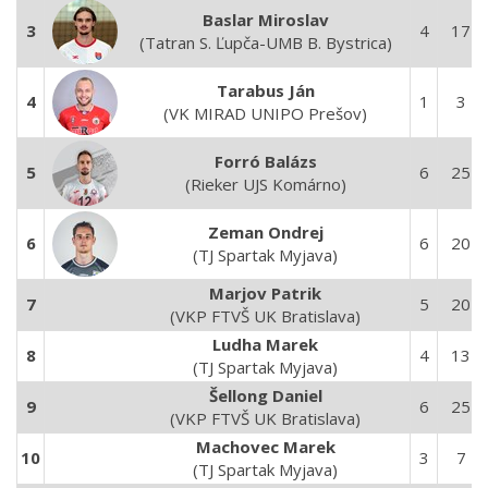
Baslar Miroslav
3
4
17
(Tatran S. Ľupča-UMB B. Bystrica)
Tarabus Ján
4
1
3
(VK MIRAD UNIPO Prešov)
Forró Balázs
5
6
25
(Rieker UJS Komárno)
Zeman Ondrej
6
6
20
(TJ Spartak Myjava)
Marjov Patrik
7
5
20
(VKP FTVŠ UK Bratislava)
Ludha Marek
8
4
13
(TJ Spartak Myjava)
Šellong Daniel
9
6
25
(VKP FTVŠ UK Bratislava)
Machovec Marek
10
3
7
(TJ Spartak Myjava)