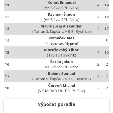
Kohút Emanuel
11
4
14
(VK Slávia SPU Nitra)
Rzyman Šimon
12
4
14
(VK Slávia SPU Nitra)
Slávik Juraj Alexander
13
4
17
(Tatran S. Ľupča-UMB B. Bystrica)
Klimaček Aleš
14
1
3
(TJ Spartak Myjava)
Matušovský Tibor
15
4
15
(TJ Slávia Svidník)
Šatka Jakub
16
2
2
(VK Slávia SPU Nitra)
Balent Samuel
17
3
3
(Tatran S. Ľupča-UMB B. Bystrica)
Červeň Michal
18
2
2
(VK MIRAD UNIPO Prešov)
Výpočet poradia