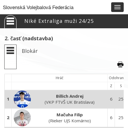
Togg
Slovenská Volejbalová Federácia
navig
Niké Extraliga muži 24/25
2. časť (nadstavba)
Blokár
Hráč
Odohrané
Z
S
Billich Andrej
1
6
25
(VKP FTVŠ UK Bratislava)
Mačuha Filip
2
6
25
(Rieker UJS Komárno)