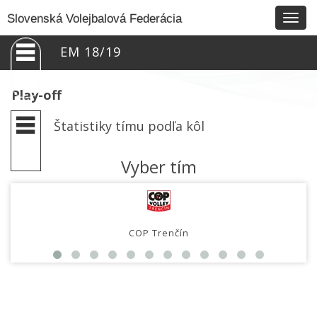
Togg
Slovenská Volejbalová Federácia
navig
EM 18/19
Play-off
Štatistiky tímu podľa kôl
Vyber tím
COP Trenčín