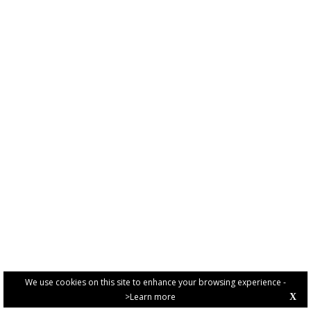
We use cookies on this site to enhance your browsing experience -
>Learn more
X
PRIVACY POLICY