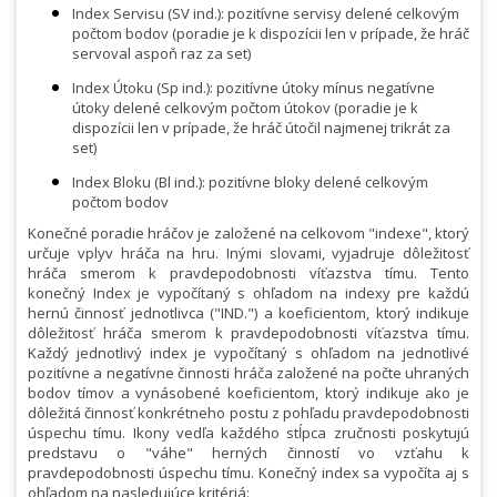
Index Servisu (SV ind.): pozitívne servisy delené celkovým
počtom bodov (poradie je k dispozícii len v prípade, že hráč
servoval aspoň raz za set)
Index Útoku (Sp ind.): pozitívne útoky mínus negatívne
útoky delené celkovým počtom útokov (poradie je k
dispozícii len v prípade, že hráč útočil najmenej trikrát za
set)
Index Bloku (Bl ind.): pozitívne bloky delené celkovým
počtom bodov
Konečné poradie hráčov je založené na celkovom "indexe", ktorý
určuje vplyv hráča na hru. Inými slovami, vyjadruje dôležitosť
hráča smerom k pravdepodobnosti víťazstva tímu. Tento
konečný Index je vypočítaný s ohľadom na indexy pre každú
hernú činnosť jednotlivca ("IND.") a koeficientom, ktorý indikuje
dôležitosť hráča smerom k pravdepodobnosti víťazstva tímu.
Každý jednotlivý index je vypočítaný s ohľadom na jednotlivé
pozitívne a negatívne činnosti hráča založené na počte uhraných
bodov tímov a vynásobené koeficientom, ktorý indikuje ako je
dôležitá činnosť konkrétneho postu z pohľadu pravdepodobnosti
úspechu tímu. Ikony vedľa každého stĺpca zručnosti poskytujú
predstavu o "váhe" herných činností vo vzťahu k
pravdepodobnosti úspechu tímu. Konečný index sa vypočíta aj s
ohľadom na nasledujúce kritériá: