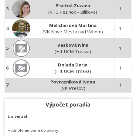
Písečná Zuzana
3
1
3
(VTC Pezinok - Bilíkova)
Melicherová Martina
4
1
3
(VK Nové Mesto nad Váhom)
Vasková Nina
5
1
3
(Hit UCM Trnava)
Doluda Darja
6
1
3
(Hit UCM Trnava)
Povrazníková Ivana
7
1
3
(VK Prešov)
Výpočet poradia
Univerzál
Hodnotenie berie do úvahy: