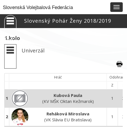
Togg
Slovenská Volejbalová Federácia
navig
Slovenský Pohár Ženy 2018/2019
1.kolo
Univerzál
Hráč
Odohrané
Z
S
Kubová Paula
1
1
3
(KV MŠK Oktan Kežmarok)
Reháková Miroslava
2
1
3
(VK Slávia EU Bratislava)