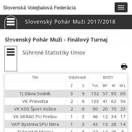
Togg
Slovenská Volejbalová Federácia
navig
Slovenský Pohár Muži 2017/2018
Slovenský Pohár Muži - Finálový Turnaj
Súhrnné štatistiky tímov
Tím
Odohrané
BODY
Z
S
Tot
BP
W
W-L
TJ Slávia Svidník 
3
9
152
57
95
65
VK Prievidza
2
6
103
41
62
54
VK KDS Šport Košice
2
6
90
20
70
23
VK MIRAD PU Prešov
1
3
46
12
34
17
VKP Bystrina SPU Nitra
1
3
43
15
28
14
TJ Spartak Myjava
1
3
42
14
28
8