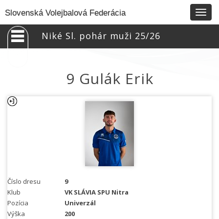
Togg
Slovenská Volejbalová Federácia
navig
Niké Sl. pohár muži 25/26
9 Gulák Erik
Číslo dresu
9
Klub
VK SLÁVIA SPU Nitra
Pozícia
Univerzál
Výška
200