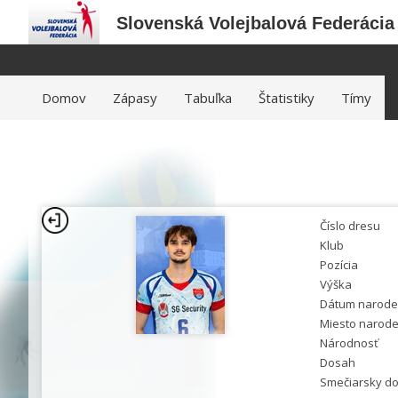
Slovenská Volejbalová Federácia
Domov
Zápasy
Tabuľka
Štatistiky
Tímy
Číslo dresu
Klub
Pozícia
Výška
Dátum narode
Miesto narode
Národnosť
Dosah
Smečiarsky d