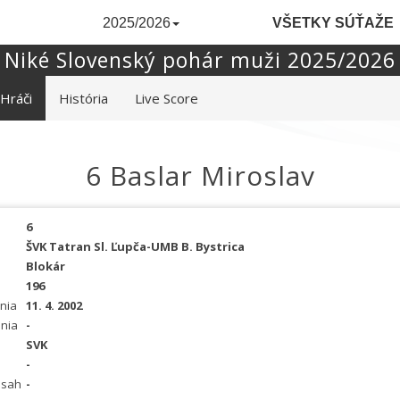
2025/2026
VŠETKY SÚŤAŽE
Niké Slovenský pohár muži 2025/2026
Hráči
História
Live Score
6 Baslar Miroslav
6
ŠVK Tatran Sl. Ľupča-UMB B. Bystrica
Blokár
196
nia
11. 4. 2002
nia
-
SVK
-
osah
-