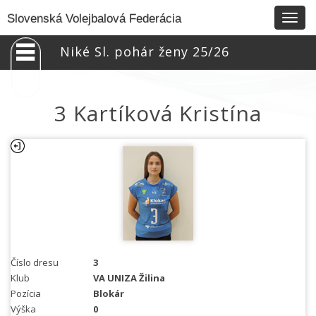
Togg
Slovenská Volejbalová Federácia
navig
Niké Sl. pohár ženy 25/26
3 Kartíková Kristína
Číslo dresu
3
Klub
VA UNIZA Žilina
Pozícia
Blokár
Výška
0