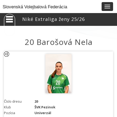
Togg
Slovenská Volejbalová Federácia
navig
Niké Extraliga ženy 25/26
20 Barošová Nela
Číslo dresu
20
Klub
ŠVK Pezinok
Pozícia
Univerzál