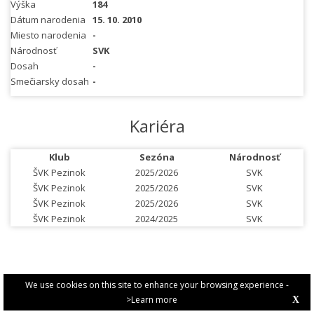
Výška
184
Dátum narodenia
15. 10. 2010
Miesto narodenia
-
Národnosť
SVK
Dosah
-
Smečiarsky dosah
-
Kariéra
Klub
Sezóna
Národnosť
ŠVK Pezinok
2025/2026
SVK
ŠVK Pezinok
2025/2026
SVK
ŠVK Pezinok
2025/2026
SVK
ŠVK Pezinok
2024/2025
SVK
We use cookies on this site to enhance your browsing experience -
>Learn more
X
PRIVACY POLICY