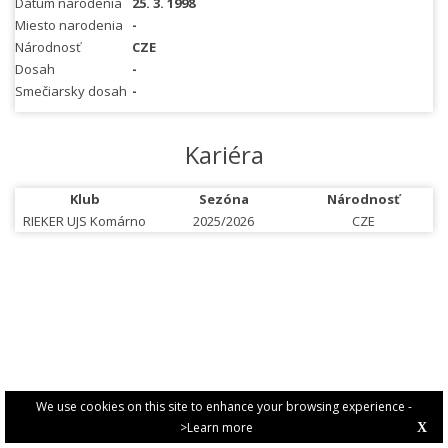
Dátum narodenia
25. 3. 1998
Miesto narodenia
-
Národnosť
CZE
Dosah
-
Smečiarsky dosah
-
Kariéra
Klub
Sezóna
Národnosť
RIEKER UJS Komárno
2025/2026
CZE
We use cookies on this site to enhance your browsing experience -
>Learn more
X
PRIVACY POLICY