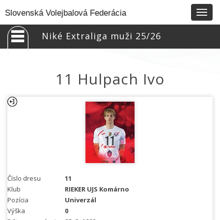
Togg
Slovenská Volejbalová Federácia
navig
Niké Extraliga muži 25/26
11 Hulpach Ivo
Číslo dresu
11
Klub
RIEKER UJS Komárno
Pozícia
Univerzál
Výška
0