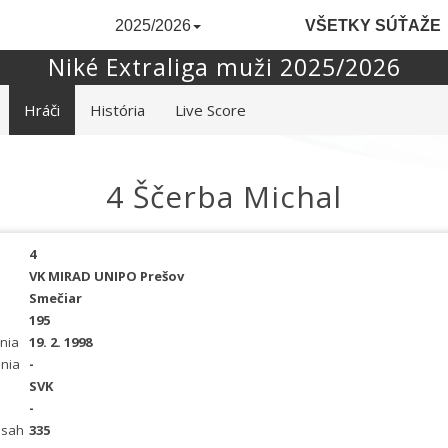
2025/2026
VŠETKY SÚŤAŽE
Niké Extraliga muži 2025/2026
Hráči
História
Live Score
4 Ščerba Michal
4
VK MIRAD UNIPO Prešov
Smečiar
195
nia
19. 2. 1998
nia
-
SVK
-
osah
335