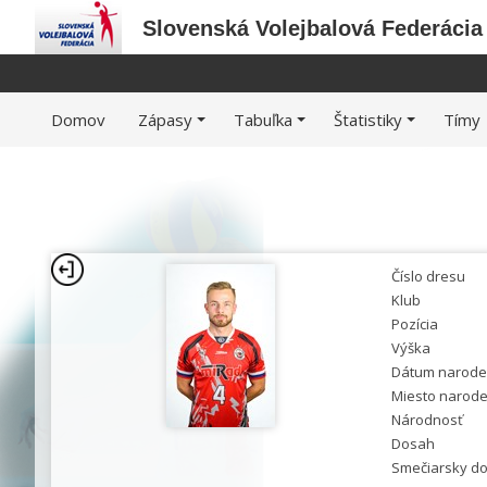
Slovenská Volejbalová Federácia
Domov
Zápasy
Tabuľka
Štatistiky
Tímy
Číslo dresu
Klub
Pozícia
Výška
Dátum narode
Miesto narode
Národnosť
Dosah
Smečiarsky d