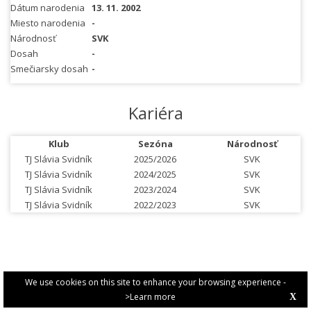
Dátum narodenia
13. 11. 2002
Miesto narodenia
-
Národnosť
SVK
Dosah
-
Smečiarsky dosah
-
Kariéra
Klub
Sezóna
Národnosť
TJ Slávia Svidník
2025/2026
SVK
TJ Slávia Svidník
2024/2025
SVK
TJ Slávia Svidník
2023/2024
SVK
TJ Slávia Svidník
2022/2023
SVK
We use cookies on this site to enhance your browsing experience -
>Learn more
X
PRIVACY POLICY