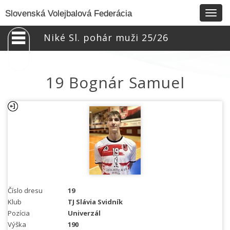
Togg
Slovenská Volejbalová Federácia
navig
Niké Sl. pohár muži 25/26
19 Bognár Samuel
Číslo dresu
19
Klub
TJ Slávia Svidník
Pozícia
Univerzál
Výška
190