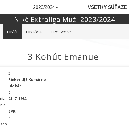
2023/2024
VŠETKY SÚŤAŽE
Niké Extraliga Muži 2023/2024
Hráči
História
Live Score
3 Kohút Emanuel
3
Rieker UJS Komárno
Blokár
0
nia
21. 7. 1982
nia
-
SVK
-
osah
-