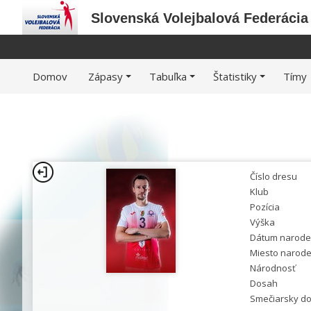
Slovenská Volejbalová Federácia
Domov
Zápasy
Tabuľka
Štatistiky
Tímy
Číslo dresu
Klub
Pozícia
Výška
Dátum narode
Miesto narode
Národnosť
Dosah
Smečiarsky d