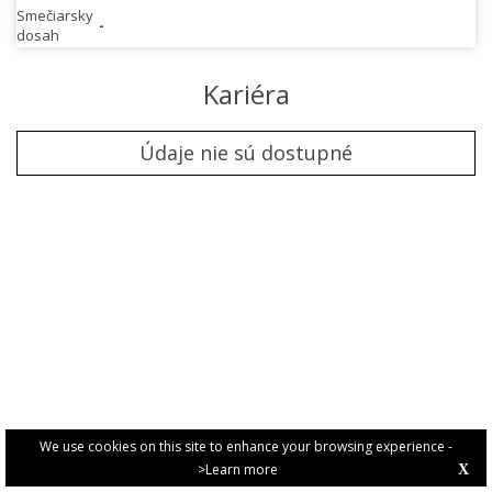
Smečiarsky
-
dosah
Kariéra
Údaje nie sú dostupné
We use cookies on this site to enhance your browsing experience -
>Learn more
X
PRIVACY POLICY