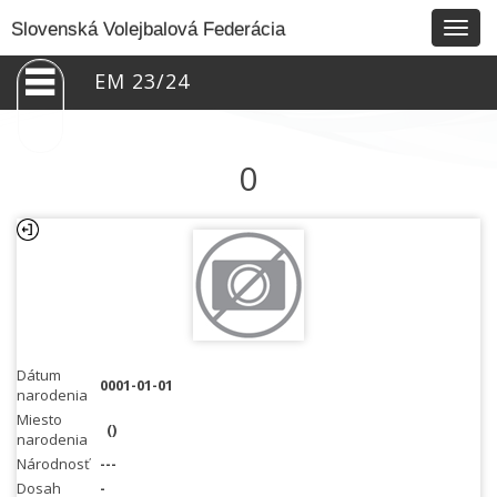
Togg
Slovenská Volejbalová Federácia
navig
EM 23/24
0
Dátum
0001-01-01
narodenia
Miesto
()
narodenia
Národnosť
---
Dosah
-