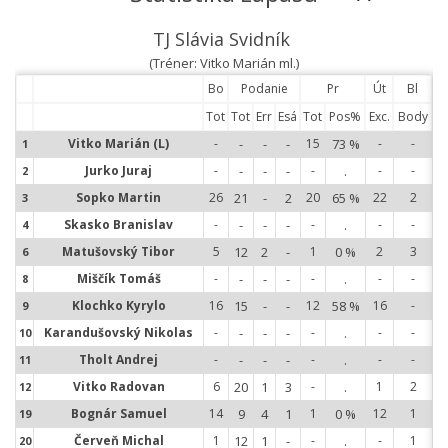
TJ Slávia Svidník
(Tréner: Vitko Marián ml.)
Bo
Podanie
Pr
Út
Bl
Tot
Tot
Err
Esá
Tot
Pos%
Exc.
Body
Vitko Marián (L)
-
-
-
-
15
73 %
-
-
1
1
Jurko Juraj
-
-
-
-
-
.
-
-
2
2
Sopko Martin
26
21
-
2
20
65 %
22
2
3
3
Skasko Branislav
-
-
-
-
-
.
-
-
4
4
Matušovský Tibor
5
12
2
-
1
0 %
2
3
6
6
Miščík Tomáš
-
-
-
-
-
.
-
-
8
8
Klochko Kyrylo
16
15
-
-
12
58 %
16
-
9
9
Karandušovský Nikolas
-
-
-
-
-
.
-
-
10
1
Tholt Andrej
-
-
-
-
-
.
-
-
11
1
Vitko Radovan
6
20
1
3
-
.
1
2
12
1
Bognár Samuel
14
9
4
1
1
0 %
12
1
19
1
Červeň Michal
1
12
1
-
-
.
-
1
20
2