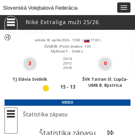
Togg
Slovenská Volejbalová Federácia
navig
Niké Extraliga muži 25/26
sobota 18. apríla 2026 - 15:00
(
)
17:00
Svidník
(Počet divákov: 110)
Myšková P. - Soták Ľ.
25/14
3
0
25/12
25/18
TJ Slávia Svidník
ŠVK Tatran Sl. Ľupča-
UMB B. Bystrica
15 - 13
VIDEO
Štatistika zápasu
Štatistika zápasu