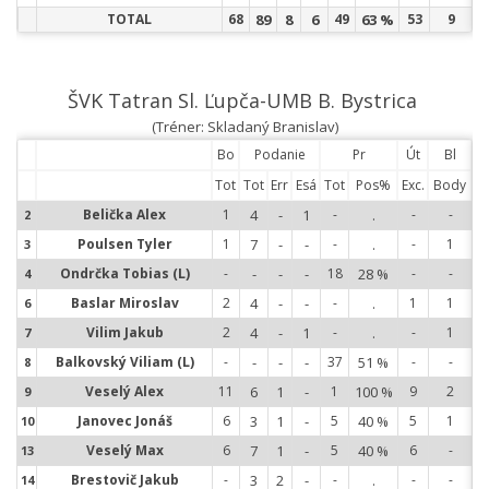
TOTAL
68
89
8
6
49
63 %
53
9
ŠVK Tatran Sl. Ľupča-UMB B. Bystrica
(Tréner: Skladaný Branislav)
Bo
Podanie
Pr
Út
Bl
Tot
Tot
Err
Esá
Tot
Pos%
Exc.
Body
Belička Alex
1
4
-
1
-
.
-
-
2
2
Poulsen Tyler
1
7
-
-
-
.
-
1
3
3
Ondrčka Tobias (L)
-
-
-
-
18
28 %
-
-
4
4
Baslar Miroslav
2
4
-
-
-
.
1
1
6
6
Vilim Jakub
2
4
-
1
-
.
-
1
7
7
Balkovský Viliam (L)
-
-
-
-
37
51 %
-
-
8
8
Veselý Alex
11
6
1
-
1
100 %
9
2
9
9
Janovec Jonáš
6
3
1
-
5
40 %
5
1
10
1
Veselý Max
6
7
1
-
5
40 %
6
-
13
1
Brestovič Jakub
-
3
2
-
-
.
-
-
14
1