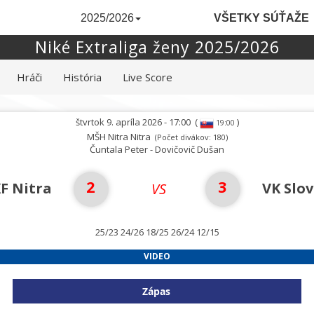
2025/2026
VŠETKY SÚŤAŽE
Niké Extraliga ženy 2025/2026
Hráči
História
Live Score
štvrtok 9. apríla 2026 - 17:00
(
)
19:00
MŠH Nitra Nitra
(Počet divákov: 180)
Čuntala Peter - Dovičovič Dušan
2
3
KF Nitra
VK Slo
VS
25/23 24/26 18/25 26/24 12/15
VIDEO
Zápas