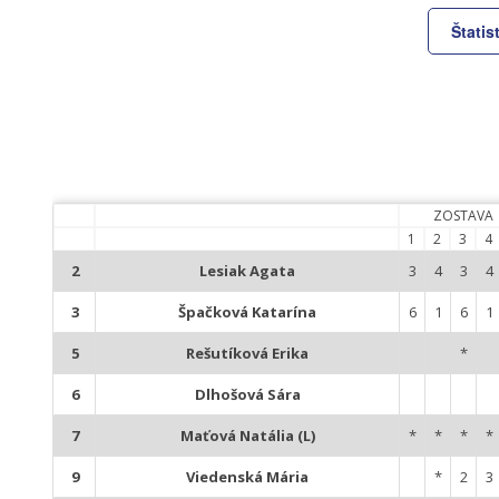
Štatis
ZOSTAVA
1
2
3
4
2
Lesiak Agata
3
4
3
4
3
Špačková Katarína
6
1
6
1
5
Rešutíková Erika
*
6
Dlhošová Sára
7
Maťová Natália (L)
*
*
*
*
9
Viedenská Mária
*
2
3