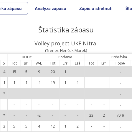
tika zápasu
Analýza zápasu
Zápis o stretnutí
Šta
Štatistika zápasu
Volley project UKF Nitra
(Tréner: Henček Marek)
BODY
Podanie
Prihrávka
5
Tot
BP
W-L
Tot
Err
Esá
Tot
Err
Pos%
4
15
5
9
20
1
-
-
-
.
1
1
1
-1
19
1
1
-
-
.
*
-
-
-
-
-
-
-
-
.
-
-
-
-
-
-
-
-
.
*
-
-
-2
-
-
-
23
2
70 %
3
5
5
4
12
1
2
-
-
.