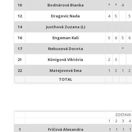
10
Bodnárová Bianka
*
*
4
12
Dragovic Nada
4
5
5
14
Justhová Zuzana (L)
16
Engeman Kali
5
6
5
6
17
Nebusová Dorota
*
21
Königová Viktória
2
3
22
Matejovová Ema
1
2
1
2
TOTAL
ZOSTAVA
1
2
3
4
1
Fričová Alexandra
1
1
1
1