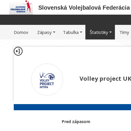
Slovenská Volejbalová Federácia
Domov
Zápasy
Tabuľka
Štatistiky
Tímy
Volley project U
Pred zápasom