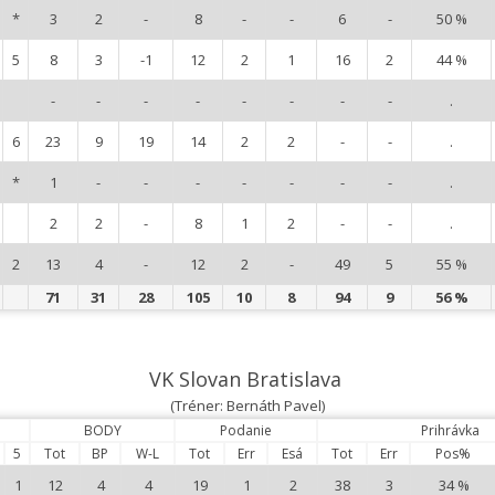
*
3
2
-
8
-
-
6
-
50 %
5
8
3
-1
12
2
1
16
2
44 %
-
-
-
-
-
-
-
-
.
6
23
9
19
14
2
2
-
-
.
*
1
-
-
-
-
-
-
-
.
2
2
-
8
1
2
-
-
.
2
13
4
-
12
2
-
49
5
55 %
71
31
28
105
10
8
94
9
56 %
VK Slovan Bratislava
(Tréner: Bernáth Pavel)
BODY
Podanie
Prihrávka
5
Tot
BP
W-L
Tot
Err
Esá
Tot
Err
Pos%
1
12
4
4
19
1
2
38
3
34 %