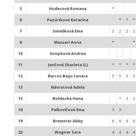
3
Hudecová Romana
*
6
Pazúriková Katarína
*
*
*
7
Smiešková Ema
2
2
2
2
9
Massari Anna
*
*
10
Snopková Andrea
11
Jančová Skarleta (L)
*
*
*
*
12
Barros Baijo Lenara
5
5
5
5
13
Návratová Adela
15
Boldocká Hana
*
3
3
16
Palkovičová Ema
3
3
19
Brewster Abby
6
6
6
6
22
Wagner Sara
4
4
4
4