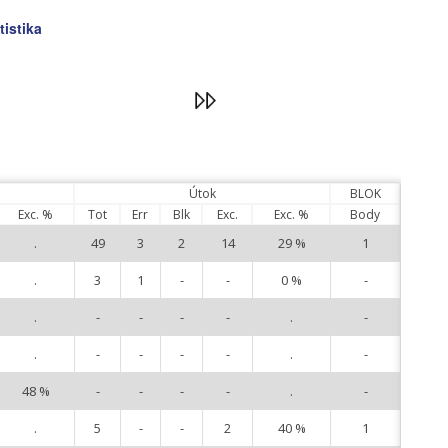
tistika
Útok
BLOK
Exc. %
Tot
Err
Blk
Exc.
Exc. %
Body
.
49
3
2
14
29 %
1
2
.
3
1
-
-
0 %
-
3
.
-
-
-
-
.
-
5
.
-
-
-
-
.
-
6
48 %
-
-
-
-
.
-
7
.
5
-
-
2
40 %
1
9