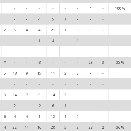
-
-
-
-
-
-
1
-
100 %
-
-
-1
5
1
-
-
-
.
2
5
4
4
21
1
-
-
-
.
1
1
1
4
-
1
-
-
.
-
-
-
-
-
-
-
-
.
*
-
-
-3
-
-
-
23
3
35 %
5
18
9
15
11
2
3
-
-
.
-
-
-
-
-
-
-
-
.
3
14
7
9
14
3
-
-
-
.
2
-
-2
6
1
-
-
-
.
6
4
4
1
12
1
1
-
-
.
4
32
14
16
20
5
3
33
2
36 %