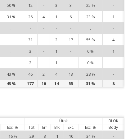
50 %
12
-
3
3
25 %
-
10
31 %
26
4
1
6
23 %
1
12
.
-
-
-
-
.
-
14
.
31
-
2
17
55 %
4
16
.
3
-
1
-
0 %
1
17
.
2
-
1
-
0 %
-
21
43 %
46
2
4
13
28 %
-
22
43 %
177
10
14
55
31 %
8
Útok
BLOK
Exc. %
Tot
Err
Blk
Exc.
Exc. %
Body
16 %
29
3
1
10
34 %
-
1