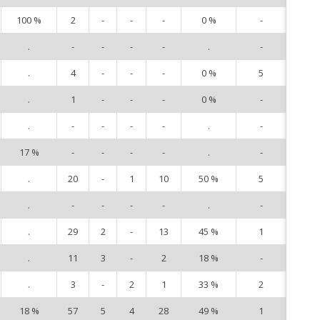
100 %
2
-
-
-
0 %
-
3
.
-
-
-
-
.
-
6
.
4
-
-
-
0 %
5
7
.
1
-
-
-
0 %
-
9
.
-
-
-
-
.
-
10
17 %
-
-
-
-
.
-
11
.
20
-
1
10
50 %
5
12
.
-
-
-
-
.
-
13
.
29
2
-
13
45 %
1
15
.
11
3
-
2
18 %
-
16
.
3
-
2
1
33 %
2
19
18 %
57
5
4
28
49 %
1
22