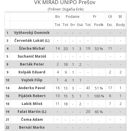
VK MIRAD UNIPO Prešov
(Tréner: Digaňa Erik)
Bo
Podanie
Pr
Út
Bl
Tot
Tot
Err
Esá
Tot
Pos%
Exc.
Body
Vyšňovský Dominik
-
-
-
-
-
.
-
-
1
1
Červeňák Lukáš (L)
-
-
-
-
-
.
-
-
3
3
Ščerba Michal
14
20
1
3
19
53 %
11
-
4
4
Suchanič Matúš
-
-
-
-
-
.
-
-
5
5
Barták Peter
2
18
1
2
-
.
-
-
8
8
Kolpák Eduard
4
9
1
-
-
.
2
2
9
9
Vojček Filip
1
4
1
1
-
.
-
-
10
1
Anderko Pavol
18
13
3
-
43
51 %
17
1
14
1
Pijáček Robert
10
15
5
1
1
100 %
8
1
16
1
Labik Miloš
11
18
-
2
-
.
7
2
18
1
Falat Martin (L)
-
-
-
-
20
65 %
-
-
19
1
Čoma Adam
-
-
-
-
-
.
-
-
21
2
Bernát Marko
-
-
-
-
-
.
-
-
22
2