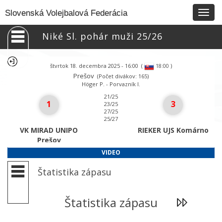
Togg
Slovenská Volejbalová Federácia
navig
Niké Sl. pohár muži 25/26
štvrtok 18. decembra 2025 - 16:00
(
)
18:00
Prešov
(Počet divákov: 165)
Höger P. - Porvazník I.
21/25
1
3
23/25
27/25
25/27
VK MIRAD UNIPO
RIEKER UJS Komárno
Prešov
VIDEO
Štatistika zápasu
Štatistika zápasu