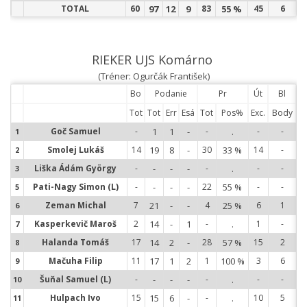
TOTAL
60
97
12
9
83
55 %
45
6
RIEKER UJS Komárno
(Tréner: Ogurčák František)
Bo
Podanie
Pr
Út
Bl
Tot
Tot
Err
Esá
Tot
Pos%
Exc.
Body
Goč Samuel
-
1
1
-
-
.
-
-
1
1
Smolej Lukáš
14
19
8
-
30
33 %
14
-
2
2
Liška Ádám György
-
-
-
-
-
.
-
-
3
3
Pati-Nagy Simon (L)
-
-
-
-
22
55 %
-
-
5
5
Zeman Michal
7
21
-
-
4
25 %
6
1
6
6
Kasperkevič Maroš
2
14
-
1
-
.
1
-
7
7
Halanda Tomáš
17
14
2
-
28
57 %
15
2
8
8
Mačuha Filip
11
17
1
2
1
100 %
3
6
9
9
Šuňal Samuel (L)
-
-
-
-
-
.
-
-
10
1
Hulpach Ivo
15
15
6
-
-
.
10
5
11
1