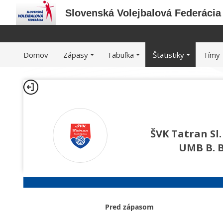
Slovenská Volejbalová Federácia
Domov
Zápasy
Tabuľka
Štatistiky
Tímy
ŠVK Tatran Sl.
UMB B. B
Pred zápasom