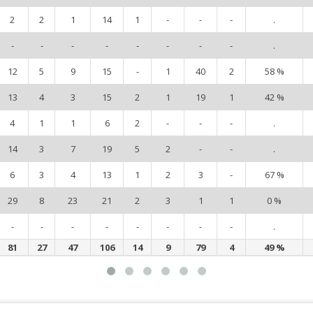
2
2
1
14
1
-
-
-
.
-
-
-
-
-
-
-
-
.
12
5
9
15
-
1
40
2
58 %
13
4
3
15
2
1
19
1
42 %
4
1
1
6
2
-
-
-
.
14
3
7
19
5
2
-
-
.
6
3
4
13
1
2
3
-
67 %
29
8
23
21
2
3
1
1
0 %
-
-
-
-
-
-
-
-
.
81
27
47
106
14
9
79
4
49 %