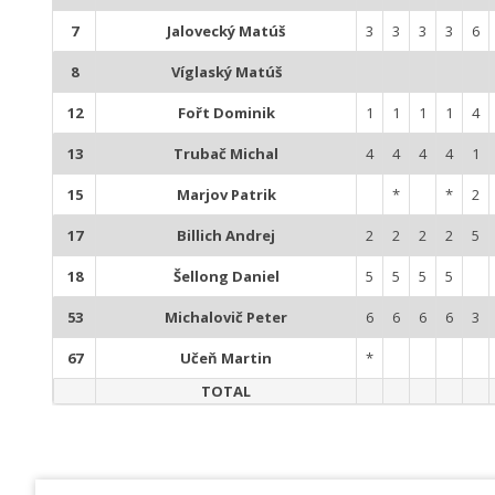
7
Jalovecký Matúš
3
3
3
3
6
8
Víglaský Matúš
12
Fořt Dominik
1
1
1
1
4
13
Trubač Michal
4
4
4
4
1
15
Marjov Patrik
*
*
2
17
Billich Andrej
2
2
2
2
5
18
Šellong Daniel
5
5
5
5
53
Michalovič Peter
6
6
6
6
3
67
Učeň Martin
*
TOTAL