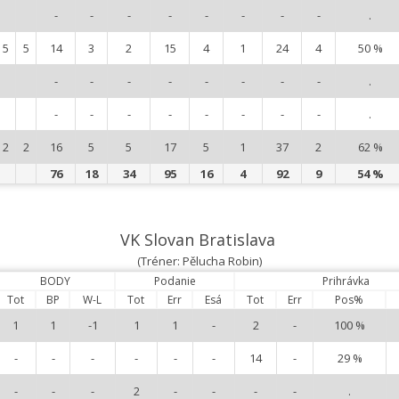
-
-
-
-
-
-
-
-
.
5
5
14
3
2
15
4
1
24
4
50 %
-
-
-
-
-
-
-
-
.
-
-
-
-
-
-
-
-
.
2
2
16
5
5
17
5
1
37
2
62 %
76
18
34
95
16
4
92
9
54 %
VK Slovan Bratislava
(Tréner: Pělucha Robin)
BODY
Podanie
Prihrávka
Tot
BP
W-L
Tot
Err
Esá
Tot
Err
Pos%
1
1
-1
1
1
-
2
-
100 %
-
-
-
-
-
-
14
-
29 %
-
-
-
2
-
-
-
-
.