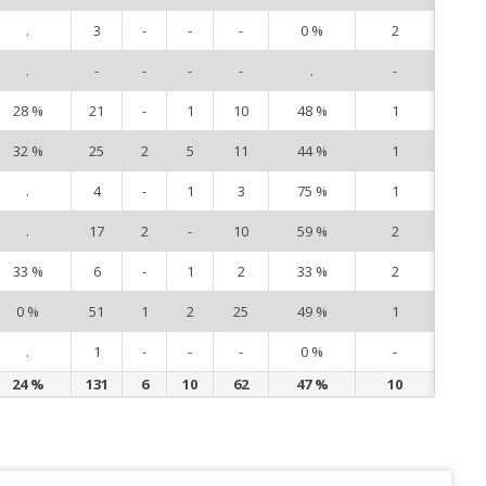
.
3
-
-
-
0 %
2
7
.
-
-
-
-
.
-
8
28 %
21
-
1
10
48 %
1
12
32 %
25
2
5
11
44 %
1
13
.
4
-
1
3
75 %
1
15
.
17
2
-
10
59 %
2
17
33 %
6
-
1
2
33 %
2
18
0 %
51
1
2
25
49 %
1
53
.
1
-
-
-
0 %
-
67
24 %
131
6
10
62
47 %
10