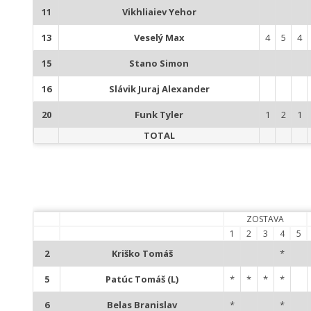
11
Vikhliaiev Yehor
13
Veselý Max
4
5
4
15
Stano Simon
16
Slávik Juraj Alexander
20
Funk Tyler
1
2
1
TOTAL
ZOSTAVA
1
2
3
4
5
2
Kriško Tomáš
*
5
Patúc Tomáš (L)
*
*
*
*
6
Belas Branislav
*
*