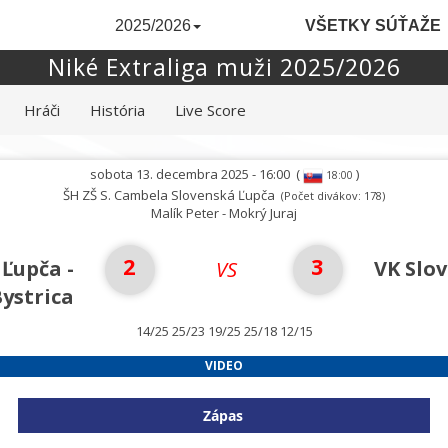
2025/2026
VŠETKY SÚŤAŽE
Niké Extraliga muži 2025/2026
Hráči
História
Live Score
sobota 13. decembra 2025 - 16:00
(
)
18:00
ŠH ZŠ S. Cambela Slovenská Ľupča
(Počet divákov: 178)
Malík Peter - Mokrý Juraj
2
3
 Ľupča -
VK Slo
VS
ystrica
14/25 25/23 19/25 25/18 12/15
VIDEO
Zápas