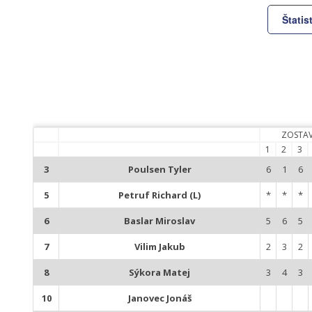
Štatis
ZOSTA
1
2
3
3
Poulsen Tyler
6
1
6
5
Petruf Richard (L)
*
*
*
6
Baslar Miroslav
5
6
5
7
Vilim Jakub
2
3
2
8
Sýkora Matej
3
4
3
10
Janovec Jonáš