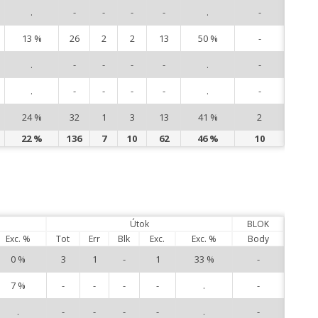
.
-
-
-
-
.
-
11
13 %
26
2
2
13
50 %
-
13
.
-
-
-
-
.
-
15
.
-
-
-
-
.
-
16
24 %
32
1
3
13
41 %
2
20
22 %
136
7
10
62
46 %
10
Útok
BLOK
Exc. %
Tot
Err
Blk
Exc.
Exc. %
Body
0 %
3
1
-
1
33 %
-
2
7 %
-
-
-
-
.
-
5
.
-
-
-
-
.
-
6