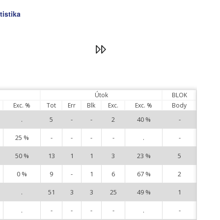
tistika
Útok
BLOK
Exc. %
Tot
Err
Blk
Exc.
Exc. %
Body
.
5
-
-
2
40 %
-
3
25 %
-
-
-
-
.
-
5
50 %
13
1
1
3
23 %
5
6
0 %
9
-
1
6
67 %
2
7
.
51
3
3
25
49 %
1
8
.
-
-
-
-
.
-
10