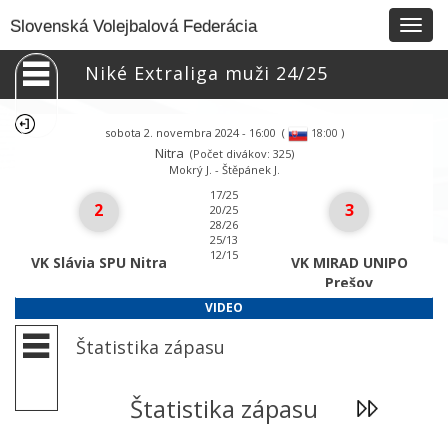
Togg
Slovenská Volejbalová Federácia
navig
Niké Extraliga muži 24/25
sobota 2. novembra 2024 - 16:00
(
)
18:00
Nitra
(Počet divákov: 325)
Mokrý J. - Štěpánek J.
17/25
2
3
20/25
28/26
25/13
12/15
VK Slávia SPU Nitra
VK MIRAD UNIPO
Prešov
VIDEO
Štatistika zápasu
Štatistika zápasu