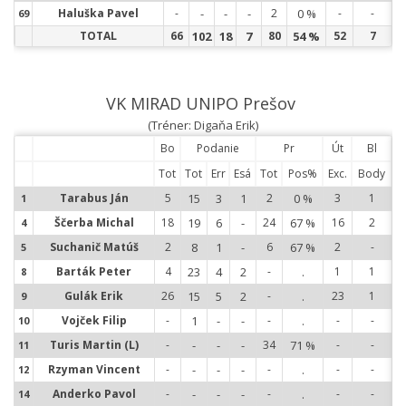
Haluška Pavel
-
-
-
-
2
0 %
-
-
69
6
TOTAL
66
102
18
7
80
54 %
52
7
VK MIRAD UNIPO Prešov
(Tréner: Digaňa Erik)
Bo
Podanie
Pr
Út
Bl
Tot
Tot
Err
Esá
Tot
Pos%
Exc.
Body
Tarabus Ján
5
15
3
1
2
0 %
3
1
1
1
Ščerba Michal
18
19
6
-
24
67 %
16
2
4
4
Suchanič Matúš
2
8
1
-
6
67 %
2
-
5
5
Barták Peter
4
23
4
2
-
.
1
1
8
8
Gulák Erik
26
15
5
2
-
.
23
1
9
9
Vojček Filip
-
1
-
-
-
.
-
-
10
1
Turis Martin (L)
-
-
-
-
34
71 %
-
-
11
1
Rzyman Vincent
-
-
-
-
-
.
-
-
12
1
Anderko Pavol
-
-
-
-
-
.
-
-
14
1