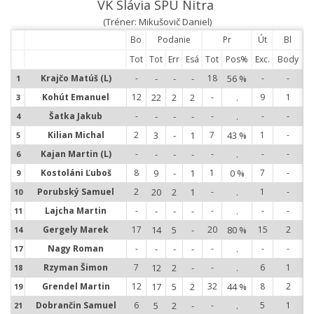
VK Slávia SPU Nitra
(Tréner: Mikušovič Daniel)
Bo
Podanie
Pr
Út
Bl
Tot
Tot
Err
Esá
Tot
Pos%
Exc.
Body
Krajčo Matúš (L)
-
-
-
-
18
56 %
-
-
1
1
Kohút Emanuel
12
22
2
2
-
.
9
1
3
3
Šatka Jakub
-
-
-
-
-
.
-
-
4
4
Kilian Michal
2
3
-
1
7
43 %
1
-
5
5
Kajan Martin (L)
-
-
-
-
-
.
-
-
6
6
Kostoláni Ľuboš
8
9
-
1
1
0 %
7
-
9
9
Porubský Samuel
2
20
2
1
-
.
1
-
10
1
Lajcha Martin
-
-
-
-
-
.
-
-
11
1
Gergely Marek
17
14
5
-
20
80 %
15
2
14
1
Nagy Roman
-
-
-
-
-
.
-
-
17
1
Rzyman Šimon
7
12
2
-
-
.
6
1
18
1
Grendel Martin
12
17
5
2
32
44 %
8
2
19
1
Dobrančin Samuel
6
5
2
-
-
.
5
1
21
2